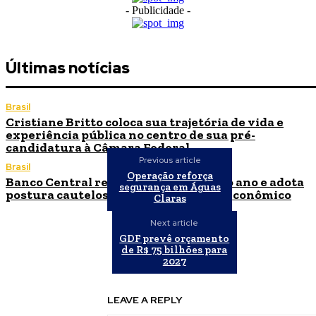
- Publicidade -
Últimas notícias
Brasil
Cristiane Britto coloca sua trajetória de vida e
experiência pública no centro de sua pré-
candidatura à Câmara Federal
Previous article
Brasil
Operação reforça
Banco Central reduz Selic para 14% ao ano e adota
segurança em Águas
postura cautelosa diante do cenário econômico
Claras
Next article
GDF prevê orçamento
de R$ 75 bilhões para
2027
LEAVE A REPLY