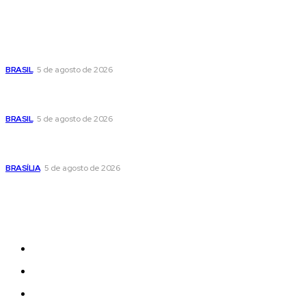
Popular
Cristiane Britto coloca sua trajetória de vida e experiência
pública no centro de sua pré-candidatura à Câmara Federal
BRASIL
5 de agosto de 2026
Banco Central reduz Selic para 14% ao ano e adota postura
cautelosa diante do cenário econômico
BRASIL
5 de agosto de 2026
Praça do Relógio, em Taguatinga, receberá unidade móvel
de doação de sangue nesta quinta-feira
BRASÍLIA
5 de agosto de 2026
Sitemap
News
Women
Celebrity