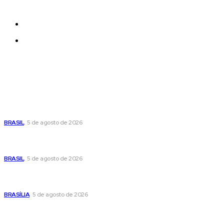
effortlessly with one click.
Quem Somos
Contatos
Últimas postagens
Cristiane Britto coloca sua trajetória de vida e experiência
pública no centro de sua pré-candidatura à Câmara Federal
BRASIL
5 de agosto de 2026
Banco Central reduz Selic para 14% ao ano e adota postura
cautelosa diante do cenário econômico
BRASIL
5 de agosto de 2026
Praça do Relógio, em Taguatinga, receberá unidade móvel
de doação de sangue nesta quinta-feira
BRASÍLIA
5 de agosto de 2026