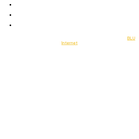
Travel
Food
Music
© 2022 Jornal Brasília Notícias Todos os direitos reservados- by
BLU
Internet