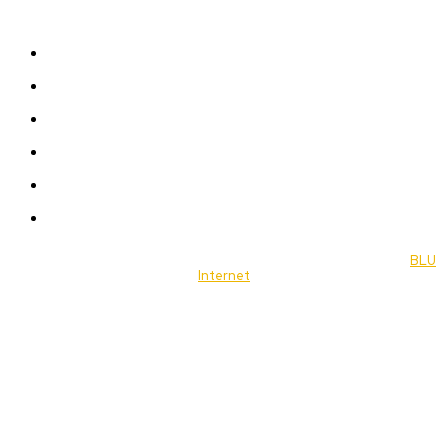
Sitemap
News
Women
Celebrity
Travel
Food
Music
© 2022 Jornal Brasília Notícias Todos os direitos reservados- by
BLU
Internet