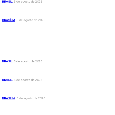
BRASIL
5 de agosto de 2026
Praça do Relógio, em Taguatinga, receberá unidade móvel
de doação de sangue nesta quinta-feira
BRASÍLIA
5 de agosto de 2026
Popular
Cristiane Britto coloca sua trajetória de vida e experiência
pública no centro de sua pré-candidatura à Câmara Federal
BRASIL
5 de agosto de 2026
Banco Central reduz Selic para 14% ao ano e adota postura
cautelosa diante do cenário econômico
BRASIL
5 de agosto de 2026
Praça do Relógio, em Taguatinga, receberá unidade móvel
de doação de sangue nesta quinta-feira
BRASÍLIA
5 de agosto de 2026