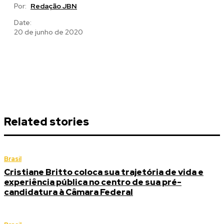
Por:
Redação JBN
Date:
20 de junho de 2020
Related stories
Brasil
Cristiane Britto coloca sua trajetória de vida e
experiência pública no centro de sua pré-
candidatura à Câmara Federal