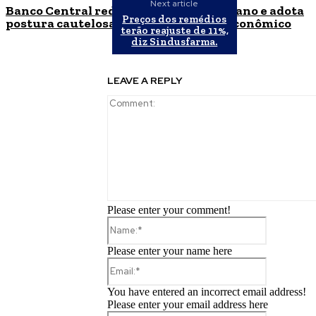
Next article
Banco Central reduz Selic para 14% ao ano e adota
Preços dos remédios
postura cautelosa diante do cenário econômico
terão reajuste de 11%,
diz Sindusfarma.
LEAVE A REPLY
Please enter your comment!
Name:*
Please enter your name here
Email:*
You have entered an incorrect email address!
Please enter your email address here