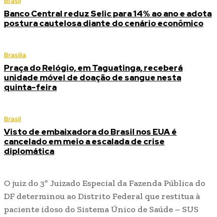
Brasil
Banco Central reduz Selic para 14% ao ano e adota
postura cautelosa diante do cenário econômico
Brasília
Praça do Relógio, em Taguatinga, receberá
unidade móvel de doação de sangue nesta
quinta-feira
Brasil
Visto de embaixadora do Brasil nos EUA é
cancelado em meio a escalada de crise
diplomática
O juiz do 3º Juizado Especial da Fazenda Pública do
DF determinou ao Distrito Federal que restitua à
paciente idoso do Sistema Único de Saúde – SUS