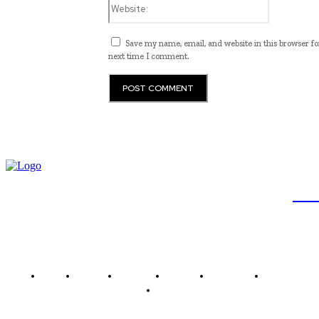
Website:
Save my name, email, and website in this browser fo
next time I comment.
JB
Brasil
Brasília
Noticias
Política
Economia
Saúde
Outros