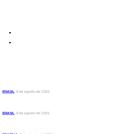
Each template in our ever growing studio library can
be added and moved around within any page
effortlessly with one click.
Quem Somos
Contatos
Últimas postagens
Moraes nega pedido de Bolsonaro pra passar Dia dos Pais
com os filhos
BRASIL
8 de agosto de 2026
Fornecer o CPF da pessoa desaparecida pode ajudar na
busca
BRASIL
8 de agosto de 2026
Confira a programação cultural e turística do DF para este
fim de semana