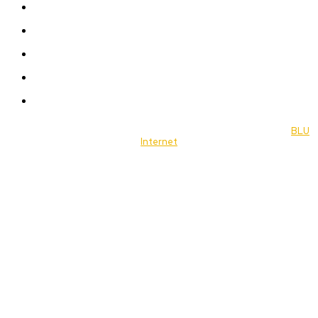
Women
Celebrity
Travel
Food
Music
© 2022 Jornal Brasília Notícias Todos os direitos reservados- by
BLU
Internet