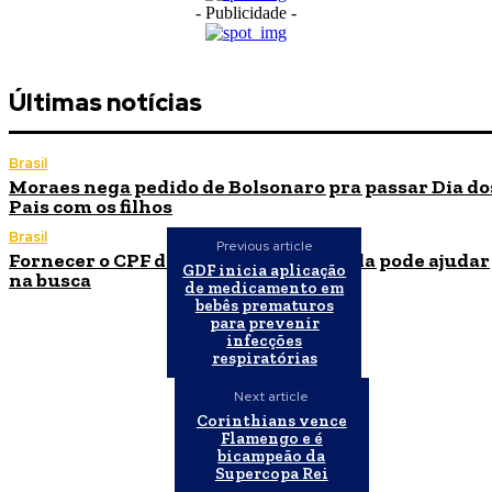
- Publicidade -
Últimas notícias
Brasil
Moraes nega pedido de Bolsonaro pra passar Dia do
Pais com os filhos
Brasil
Previous article
Fornecer o CPF da pessoa desaparecida pode ajudar
GDF inicia aplicação
na busca
de medicamento em
bebês prematuros
para prevenir
infecções
respiratórias
Next article
Corinthians vence
Flamengo e é
bicampeão da
Supercopa Rei