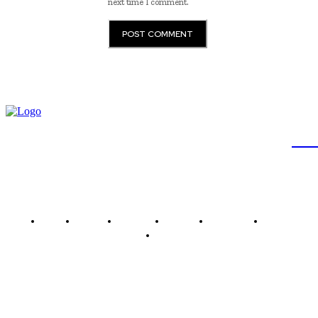
next time I comment.
JB
Brasil
Brasília
Noticias
Política
Economia
Saúde
Outros
Empresa