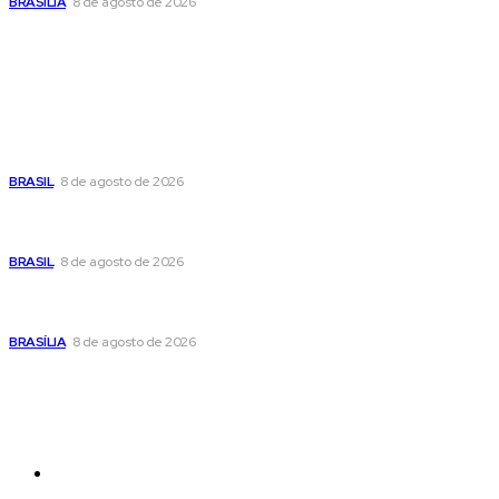
BRASÍLIA
8 de agosto de 2026
Popular
Moraes nega pedido de Bolsonaro pra passar Dia dos Pais
com os filhos
BRASIL
8 de agosto de 2026
Fornecer o CPF da pessoa desaparecida pode ajudar na
busca
BRASIL
8 de agosto de 2026
Confira a programação cultural e turística do DF para este
fim de semana
BRASÍLIA
8 de agosto de 2026
Sitemap
News