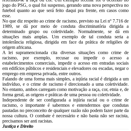
jogo do PSG, o qual foi suspenso, gerando uma nova perspectiva no
futebol quanto ao que será feito daqui pra frente, em casos como
esse.
No que diz respeito ao crime de racismo, previsto na Lei nº 7.716 de
1989, se dá por meio de conduta discriminatória dirigida a
determinado grupo ou coletividade. Normalmente, se dá em
situações mais amplas. Um exemplo de tal conduta seria a
intolerância religiosa, dirigida em face da prática de religiões de
origem africana.
A lei supramencionada cita diversas situações como crime de
racismo, por exemplo, recusar ou impedir o acesso a
estabelecimentos comerciais, impedir o acesso em entradas sociais
em edifícios públicos e residenciais e elevadores ou escadas, negar o
emprego em empresa privada, entre outros.
Falando de uma forma mais simples, a injúria racial é dirigida a um
indivíduo, e o crime de racismo é direcionado a uma coletividade.
No entanto, ambos carregam como motivação a raça, cor, etnia e, de
forma geral, as origens e práticas de uma pessoa ou coletividade.
Independente de ser configurada a injúria racial ou o crime de
racismo, o importante é sabermos e entendermos que condutas
pautadas no preconceito de qualquer razão não podem fazer parte da
nossa cultura. O combate é necessário e não basta não ser racista,
precisamos ser anti racistas.
Justiça e Direito