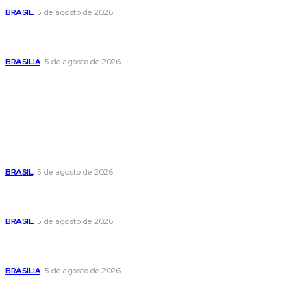
BRASIL
5 de agosto de 2026
Praça do Relógio, em Taguatinga, receberá unidade móvel
de doação de sangue nesta quinta-feira
BRASÍLIA
5 de agosto de 2026
Popular
Cristiane Britto coloca sua trajetória de vida e experiência
pública no centro de sua pré-candidatura à Câmara Federal
BRASIL
5 de agosto de 2026
Banco Central reduz Selic para 14% ao ano e adota postura
cautelosa diante do cenário econômico
BRASIL
5 de agosto de 2026
Praça do Relógio, em Taguatinga, receberá unidade móvel
de doação de sangue nesta quinta-feira
BRASÍLIA
5 de agosto de 2026