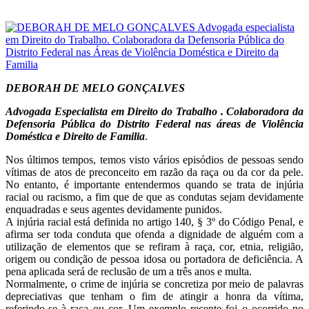
DEBORAH DE MELO GONÇALVES
Advogada Especialista em Direito do Trabalho .
Colaboradora da
Defensoria Pública do Distrito Federal nas áreas de Violência
Doméstica e Direito de Familia
.
Nos últimos tempos, temos visto vários episódios de pessoas sendo
vítimas de atos de preconceito em razão da raça ou da cor da pele.
No entanto, é importante entendermos quando se trata de injúria
racial ou racismo, a fim que de que as condutas sejam devidamente
enquadradas e seus agentes devidamente punidos.
A injúria racial está definida no artigo 140, § 3º do Código Penal, e
afirma ser toda conduta que ofenda a dignidade de alguém com a
utilização de elementos que se refiram à raça, cor, etnia, religião,
origem ou condição de pessoa idosa ou portadora de deficiência. A
pena aplicada será de reclusão de um a três anos e multa.
Normalmente, o crime de injúria se concretiza por meio de palavras
depreciativas que tenham o fim de atingir a honra da vítima,
referindo-se à raça ou cor. Um exemplo recente foi o ocorrido no