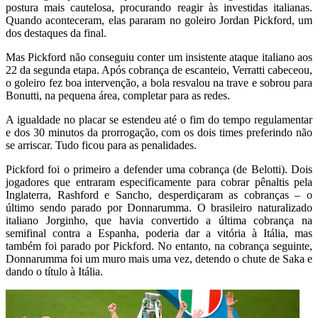
postura mais cautelosa, procurando reagir às investidas italianas.
Quando aconteceram, elas pararam no goleiro Jordan Pickford, um
dos destaques da final.
Mas Pickford não conseguiu conter um insistente ataque italiano aos
22 da segunda etapa. Após cobrança de escanteio, Verratti cabeceou,
o goleiro fez boa intervenção, a bola resvalou na trave e sobrou para
Bonutti, na pequena área, completar para as redes.
A igualdade no placar se estendeu até o fim do tempo regulamentar
e dos 30 minutos da prorrogação, com os dois times preferindo não
se arriscar. Tudo ficou para as penalidades.
Pickford foi o primeiro a defender uma cobrança (de Belotti). Dois
jogadores que entraram especificamente para cobrar pênaltis pela
Inglaterra, Rashford e Sancho, desperdiçaram as cobranças – o
último sendo parado por Donnarumma. O brasileiro naturalizado
italiano Jorginho, que havia convertido a última cobrança na
semifinal contra a Espanha, poderia dar a vitória à Itália, mas
também foi parado por Pickford. No entanto, na cobrança seguinte,
Donnarumma foi um muro mais uma vez, detendo o chute de Saka e
dando o título à Itália.