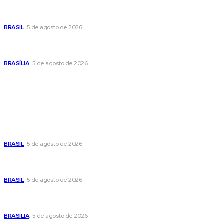
Banco Central reduz Selic para 14% ao ano e adota postura
cautelosa diante do cenário econômico
BRASIL
5 de agosto de 2026
Praça do Relógio, em Taguatinga, receberá unidade móvel
de doação de sangue nesta quinta-feira
BRASÍLIA
5 de agosto de 2026
Popular
Cristiane Britto coloca sua trajetória de vida e experiência
pública no centro de sua pré-candidatura à Câmara Federal
BRASIL
5 de agosto de 2026
Banco Central reduz Selic para 14% ao ano e adota postura
cautelosa diante do cenário econômico
BRASIL
5 de agosto de 2026
Praça do Relógio, em Taguatinga, receberá unidade móvel
de doação de sangue nesta quinta-feira
BRASÍLIA
5 de agosto de 2026