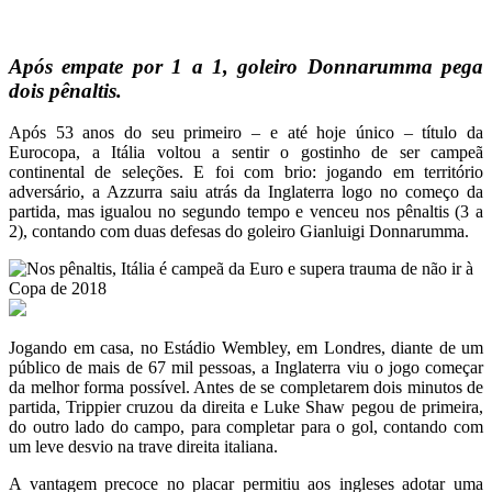
Após empate por 1 a 1, goleiro Donnarumma pega
dois pênaltis.
Após 53 anos do seu primeiro – e até hoje único – título da
Eurocopa, a Itália voltou a sentir o gostinho de ser campeã
continental de seleções. E foi com brio: jogando em território
adversário, a Azzurra saiu atrás da Inglaterra logo no começo da
partida, mas igualou no segundo tempo e venceu nos pênaltis (3 a
2), contando com duas defesas do goleiro Gianluigi Donnarumma.
Jogando em casa, no Estádio Wembley, em Londres, diante de um
público de mais de 67 mil pessoas, a Inglaterra viu o jogo começar
da melhor forma possível. Antes de se completarem dois minutos de
partida, Trippier cruzou da direita e Luke Shaw pegou de primeira,
do outro lado do campo, para completar para o gol, contando com
um leve desvio na trave direita italiana.
A vantagem precoce no placar permitiu aos ingleses adotar uma