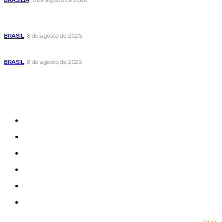
Em nova reviravolta, Cleitinho anuncia que disputará o
governo de Minas Gerais
BRASIL
8 de agosto de 2026
Seca no DF: hidratação é fundamental durante o período
BRASIL
8 de agosto de 2026
Sitemap
News
Women
Celebrity
Travel
Food
Music