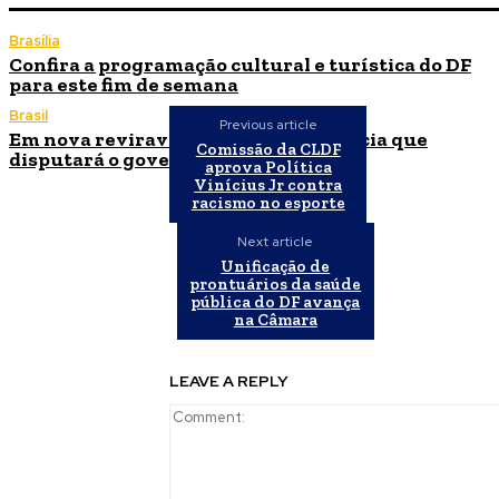
Brasília
Confira a programação cultural e turística do DF
para este fim de semana
Brasil
Previous article
Em nova reviravolta, Cleitinho anuncia que
Comissão da CLDF
disputará o governo de Minas Gerais
aprova Política
Vinícius Jr contra
racismo no esporte
Next article
Unificação de
prontuários da saúde
pública do DF avança
na Câmara
LEAVE A REPLY