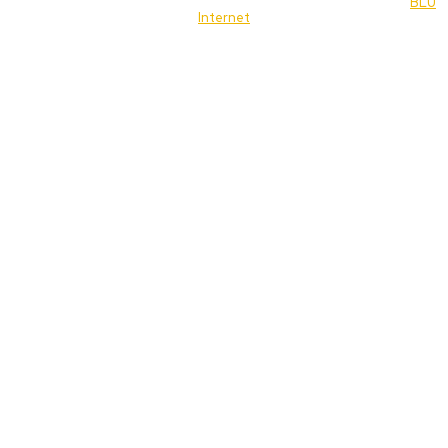
© 2022 Jornal Brasília Notícias Todos os direitos reservados- by
BLU
Internet