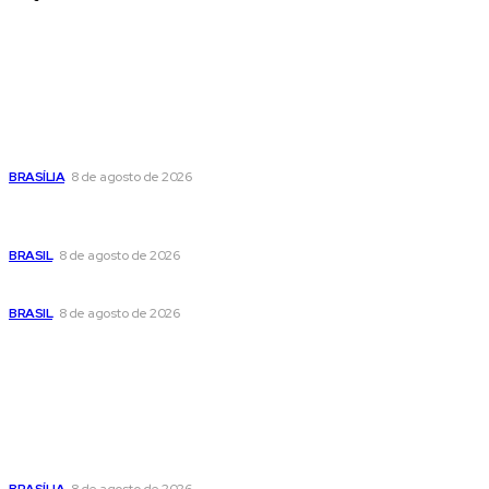
Últimas postagens
Confira a programação cultural e turística do DF para este
fim de semana
BRASÍLIA
8 de agosto de 2026
Em nova reviravolta, Cleitinho anuncia que disputará o
governo de Minas Gerais
BRASIL
8 de agosto de 2026
Seca no DF: hidratação é fundamental durante o período
BRASIL
8 de agosto de 2026
Popular
Confira a programação cultural e turística do DF para este
fim de semana
BRASÍLIA
8 de agosto de 2026