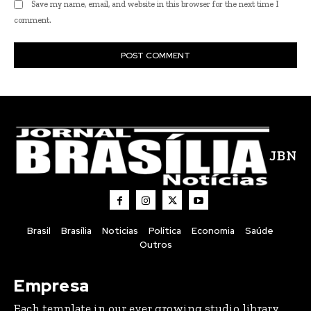
JBN
Brasil
Brasília
Noticias
Política
Economia
Saúde
Outros
Empresa
Each template in our ever growing studio library
can be added and moved around within any page
effortlessly with one click.
Quem Somos
Contatos
Últimas postagens
Confira a programação cultural e turística do DF para