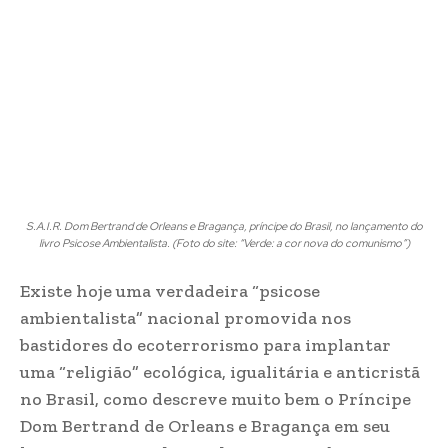
S.A.I.R. Dom Bertrand de Orleans e Bragança, príncipe do Brasil, no lançamento do
livro Psicose Ambientalista. (Foto do site: “Verde: a cor nova do comunismo”)
Existe hoje uma verdadeira “psicose
ambientalista” nacional promovida nos
bastidores do ecoterrorismo para implantar
uma “religião” ecológica, igualitária e anticristã
no Brasil, como descreve muito bem o Príncipe
Dom Bertrand de Orleans e Bragança em seu
livro
Psicose Ambientalista
. Nesta obra, Dom
Bertrand afirma que
“O Brasil é o principal alvo no
fogo cruzado do debate e da pressão ambientalista
internacional, com a Amazônia sempre nas
manchetes. Engrossam esse coro grupos
ambientalistas catastrofistas sustentados por ONGs
internacionais”