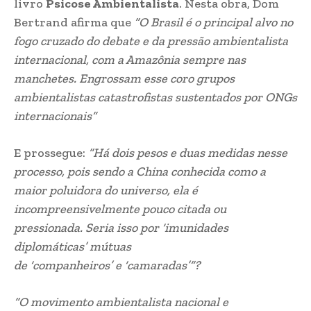
E prossegue:
“Há dois pesos e duas medidas nesse
processo, pois sendo a China conhecida como a
maior poluidora do universo, ela é
incompreensivelmente pouco citada ou
pressionada. Seria isso por ‘imunidades
diplomáticas’ mútuas
de ‘companheiros’ e ‘camaradas’”?
“O movimento ambientalista nacional e
internacional, de orientação neocomunista,
engendrou meios para engessar o agronegócio e as
obras necessárias ao desenvolvimento nacional.
Foram inseridas na legislação ambiental inúmeras
proibições, restrições, punições destinadas a
imobilizar os propulsores do nosso progresso
agropecuário. Inexplicavelmente, muito disso se
manteve no novo Código Florestal, que aparenta