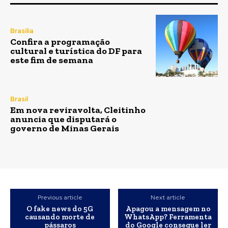
Em nova reviravolta, Cleitinho
anuncia que disputará o
governo de Minas Gerais
Previous article
Next article
O fake news do 5G
Apagou a mensagem no
causando morte de
WhatsApp? Ferramenta
pássaros
do Google consegue ler
o que foi escrito
LEAVE A REPLY