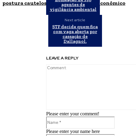
postura cautelosa diante do cenário econômico
agentes de
vigilância ambiental
Next article
STF decide quem fica
com vaga aberta por
cassação de
Dallagnol.
LEAVE A REPLY
Please enter your comment!
Name:*
Please enter your name here