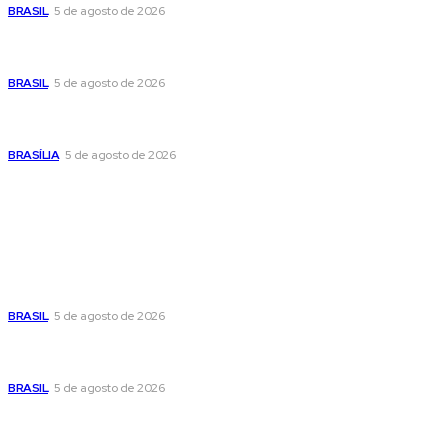
BRASIL
5 de agosto de 2026
Banco Central reduz Selic para 14% ao ano e adota postura
cautelosa diante do cenário econômico
BRASIL
5 de agosto de 2026
Praça do Relógio, em Taguatinga, receberá unidade móvel
de doação de sangue nesta quinta-feira
BRASÍLIA
5 de agosto de 2026
Popular
Cristiane Britto coloca sua trajetória de vida e experiência
pública no centro de sua pré-candidatura à Câmara Federal
BRASIL
5 de agosto de 2026
Banco Central reduz Selic para 14% ao ano e adota postura
cautelosa diante do cenário econômico
BRASIL
5 de agosto de 2026
Praça do Relógio, em Taguatinga, receberá unidade móvel
de doação de sangue nesta quinta-feira