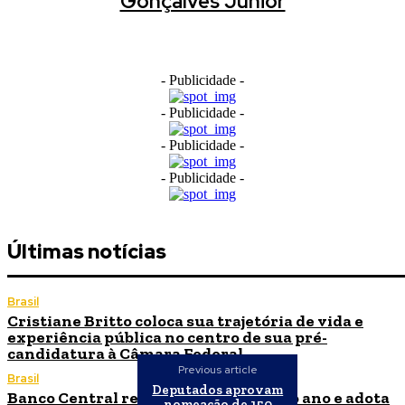
Gonçalves Junior
- Publicidade -
- Publicidade -
- Publicidade -
- Publicidade -
Últimas notícias
Brasil
Cristiane Britto coloca sua trajetória de vida e
experiência pública no centro de sua pré-
candidatura à Câmara Federal
Previous article
Brasil
Deputados aprovam
Banco Central reduz Selic para 14% ao ano e adota
nomeação de 150