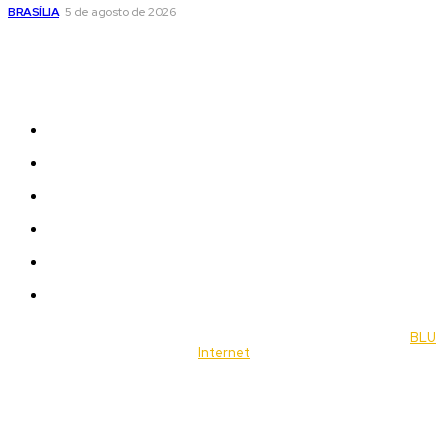
BRASÍLIA
5 de agosto de 2026
Sitemap
News
Women
Celebrity
Travel
Food
Music
© 2022 Jornal Brasília Notícias Todos os direitos reservados- by
BLU
Internet