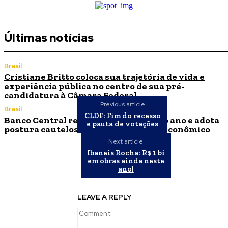
Últimas notícias
Brasil
Cristiane Britto coloca sua trajetória de vida e
experiência pública no centro de sua pré-
candidatura à Câmara Federal
Previous article
Brasil
CLDF: Fim do recesso
Banco Central reduz Selic para 14% ao ano e adota
e pauta de votações
postura cautelosa diante do cenário econômico
Next article
Ibaneis Rocha: R$ 1 bi
em obras ainda neste
ano!
LEAVE A REPLY