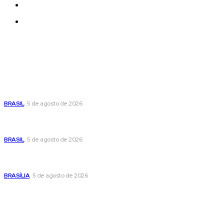
Quem Somos
Contatos
Últimas postagens
Cristiane Britto coloca sua trajetória de vida e experiência
pública no centro de sua pré-candidatura à Câmara Federal
BRASIL
5 de agosto de 2026
Banco Central reduz Selic para 14% ao ano e adota postura
cautelosa diante do cenário econômico
BRASIL
5 de agosto de 2026
Praça do Relógio, em Taguatinga, receberá unidade móvel
de doação de sangue nesta quinta-feira
BRASÍLIA
5 de agosto de 2026
Popular