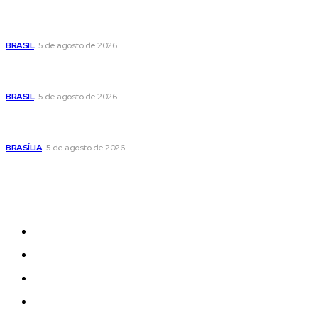
Cristiane Britto coloca sua trajetória de vida e experiência
pública no centro de sua pré-candidatura à Câmara Federal
BRASIL
5 de agosto de 2026
Banco Central reduz Selic para 14% ao ano e adota postura
cautelosa diante do cenário econômico
BRASIL
5 de agosto de 2026
Praça do Relógio, em Taguatinga, receberá unidade móvel
de doação de sangue nesta quinta-feira
BRASÍLIA
5 de agosto de 2026
Sitemap
News
Women
Celebrity
Travel