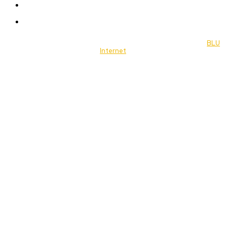
Food
Music
© 2022 Jornal Brasília Notícias Todos os direitos reservados- by
BLU
Internet