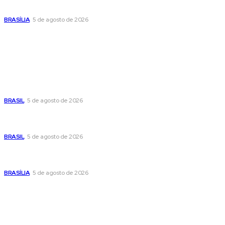
de doação de sangue nesta quinta-feira
BRASÍLIA
5 de agosto de 2026
Popular
Cristiane Britto coloca sua trajetória de vida e experiência
pública no centro de sua pré-candidatura à Câmara Federal
BRASIL
5 de agosto de 2026
Banco Central reduz Selic para 14% ao ano e adota postura
cautelosa diante do cenário econômico
BRASIL
5 de agosto de 2026
Praça do Relógio, em Taguatinga, receberá unidade móvel
de doação de sangue nesta quinta-feira
BRASÍLIA
5 de agosto de 2026
Sitemap