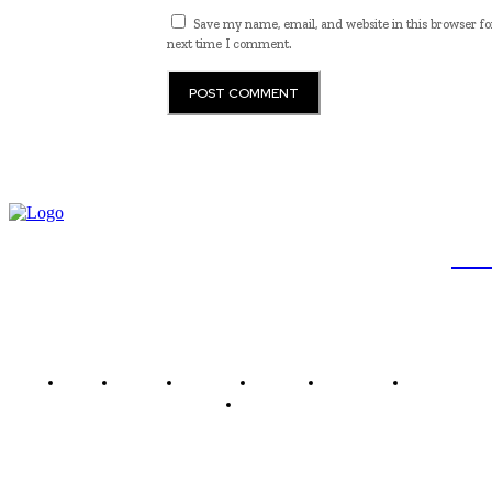
Save my name, email, and website in this browser fo
next time I comment.
JB
Brasil
Brasília
Noticias
Política
Economia
Saúde
Outros
Empresa