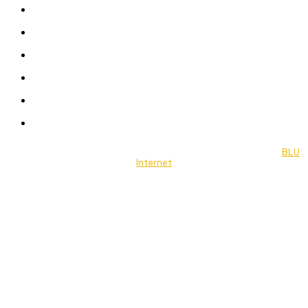
News
Women
Celebrity
Travel
Food
Music
© 2022 Jornal Brasília Notícias Todos os direitos reservados- by
BLU
Internet