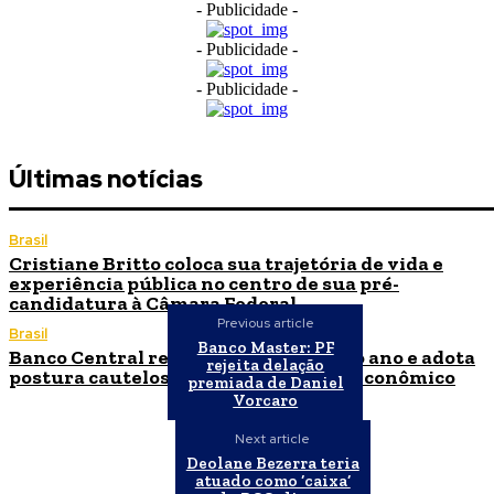
- Publicidade -
- Publicidade -
- Publicidade -
Últimas notícias
Brasil
Cristiane Britto coloca sua trajetória de vida e
experiência pública no centro de sua pré-
candidatura à Câmara Federal
Previous article
Brasil
Banco Master: PF
Banco Central reduz Selic para 14% ao ano e adota
rejeita delação
postura cautelosa diante do cenário econômico
premiada de Daniel
Vorcaro
Next article
Deolane Bezerra teria
atuado como ‘caixa’