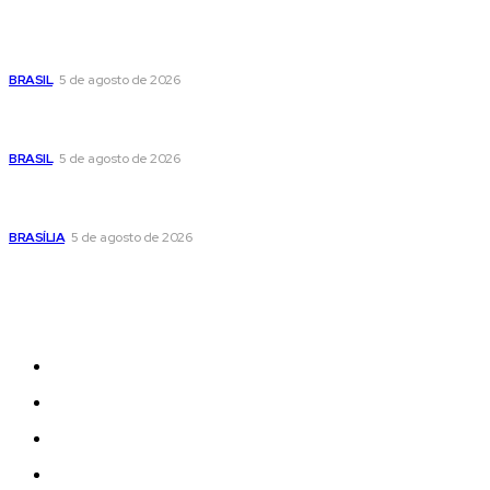
Cristiane Britto coloca sua trajetória de vida e experiência
pública no centro de sua pré-candidatura à Câmara Federal
BRASIL
5 de agosto de 2026
Banco Central reduz Selic para 14% ao ano e adota postura
cautelosa diante do cenário econômico
BRASIL
5 de agosto de 2026
Praça do Relógio, em Taguatinga, receberá unidade móvel
de doação de sangue nesta quinta-feira
BRASÍLIA
5 de agosto de 2026
Sitemap
News
Women
Celebrity
Travel