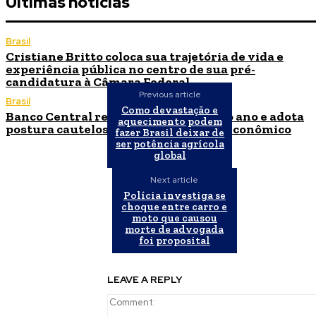
Últimas notícias
Brasil
Cristiane Britto coloca sua trajetória de vida e
experiência pública no centro de sua pré-
candidatura à Câmara Federal
Previous article
Brasil
Como devastação e
Banco Central reduz Selic para 14% ao ano e adota
aquecimento podem
postura cautelosa diante do cenário econômico
fazer Brasil deixar de
ser potência agrícola
global
Next article
Polícia investiga se
choque entre carro e
moto que causou
morte de advogada
foi proposital
LEAVE A REPLY