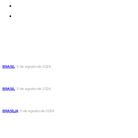
Quem Somos
Contatos
Últimas postagens
Cristiane Britto coloca sua trajetória de vida e experiência
pública no centro de sua pré-candidatura à Câmara Federal
BRASIL
5 de agosto de 2026
Banco Central reduz Selic para 14% ao ano e adota postura
cautelosa diante do cenário econômico
BRASIL
5 de agosto de 2026
Praça do Relógio, em Taguatinga, receberá unidade móvel
de doação de sangue nesta quinta-feira
BRASÍLIA
5 de agosto de 2026
Popular