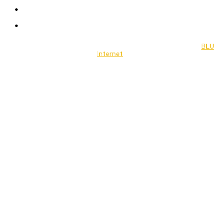
Food
Music
© 2022 Jornal Brasília Notícias Todos os direitos reservados- by
BLU
Internet