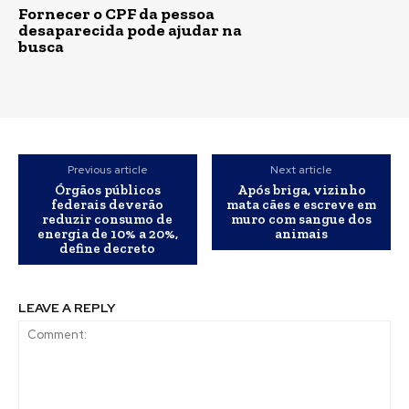
Fornecer o CPF da pessoa
desaparecida pode ajudar na
busca
Previous article
Next article
Órgãos públicos
Após briga, vizinho
federais deverão
mata cães e escreve em
reduzir consumo de
muro com sangue dos
energia de 10% a 20%,
animais
define decreto
LEAVE A REPLY