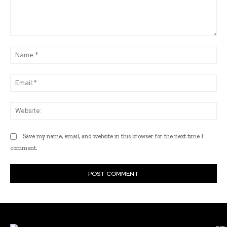
Comment:
Na
Ema
Web
Save my name, email, and website in this browser for the next time I
comment.