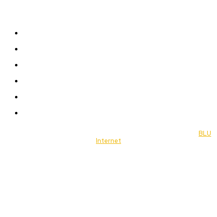
Sitemap
News
Women
Celebrity
Travel
Food
Music
© 2022 Jornal Brasília Notícias Todos os direitos reservados- by
BLU
Internet