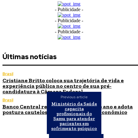
- Publicidade -
- Publicidade -
- Publicidade -
Últimas notícias
Brasil
Cristiane Britto coloca sua trajetória de vida e
experiência pública no centro de sua pré-
candidatura à Câmara Federal
Previous article
Brasil
Ministério da Saúde
Banco Central reduz Selic para 14% ao ano e adota
capacita
postura cautelosa diante do cenário econômico
profissionais do
Samu para atender
pacientes em
sofrimento psíquico