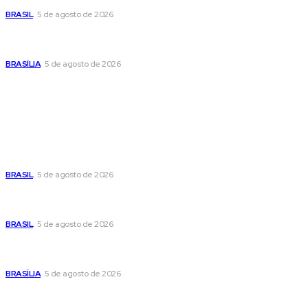
BRASIL
5 de agosto de 2026
Praça do Relógio, em Taguatinga, receberá unidade móvel
de doação de sangue nesta quinta-feira
BRASÍLIA
5 de agosto de 2026
Popular
Cristiane Britto coloca sua trajetória de vida e experiência
pública no centro de sua pré-candidatura à Câmara Federal
BRASIL
5 de agosto de 2026
Banco Central reduz Selic para 14% ao ano e adota postura
cautelosa diante do cenário econômico
BRASIL
5 de agosto de 2026
Praça do Relógio, em Taguatinga, receberá unidade móvel
de doação de sangue nesta quinta-feira
BRASÍLIA
5 de agosto de 2026