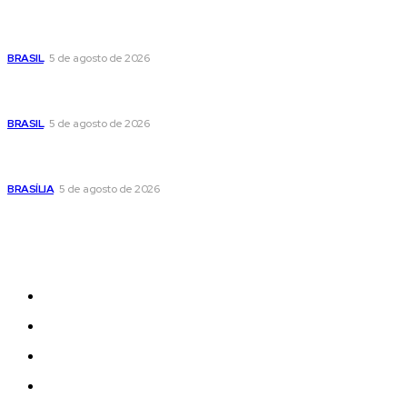
Cristiane Britto coloca sua trajetória de vida e experiência
pública no centro de sua pré-candidatura à Câmara Federal
BRASIL
5 de agosto de 2026
Banco Central reduz Selic para 14% ao ano e adota postura
cautelosa diante do cenário econômico
BRASIL
5 de agosto de 2026
Praça do Relógio, em Taguatinga, receberá unidade móvel
de doação de sangue nesta quinta-feira
BRASÍLIA
5 de agosto de 2026
Sitemap
News
Women
Celebrity
Travel