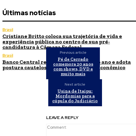
Últimas notícias
Brasil
Cristiane Britto coloca sua trajetória de vida e
experiência pública no centro de sua pré-
candidatura à Câmara Federal
Previous article
Brasil
Pé de Cerrado
Banco Central reduz Selic para 14% ao ano e adota
comemora 20 anos
postura cautelosa diante do cenário econômico
com shows, DVD e
muito mais
Next article
Usina de Itaipu:
Mordomias para a
cúpula do Judiciário
LEAVE A REPLY