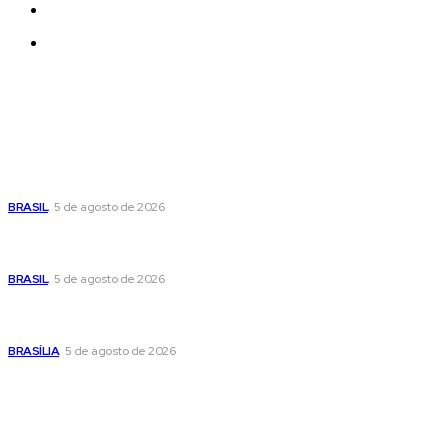
Quem Somos
Contatos
Últimas postagens
Cristiane Britto coloca sua trajetória de vida e experiência
pública no centro de sua pré-candidatura à Câmara Federal
BRASIL
5 de agosto de 2026
Banco Central reduz Selic para 14% ao ano e adota postura
cautelosa diante do cenário econômico
BRASIL
5 de agosto de 2026
Praça do Relógio, em Taguatinga, receberá unidade móvel
de doação de sangue nesta quinta-feira
BRASÍLIA
5 de agosto de 2026
Popular