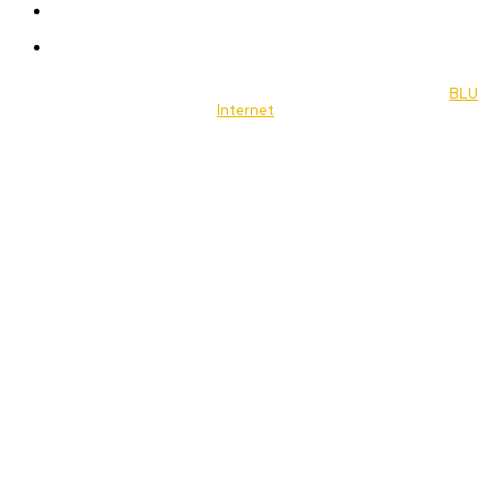
Food
Music
© 2022 Jornal Brasília Notícias Todos os direitos reservados- by
BLU
Internet