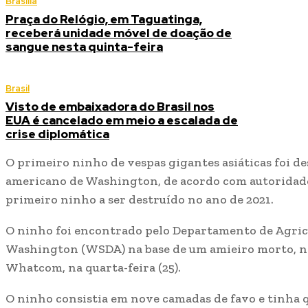
Brasília
Praça do Relógio, em Taguatinga,
receberá unidade móvel de doação de
sangue nesta quinta-feira
Brasil
Visto de embaixadora do Brasil nos
EUA é cancelado em meio a escalada de
crise diplomática
O primeiro ninho de vespas gigantes asiáticas foi de
americano de Washington, de acordo com autoridades
primeiro ninho a ser destruído no ano de 2021.
O ninho foi encontrado pelo Departamento de Agric
Washington (WSDA) na base de um amieiro morto, n
Whatcom, na quarta-feira (25).
O ninho consistia em nove camadas de favo e tinha q