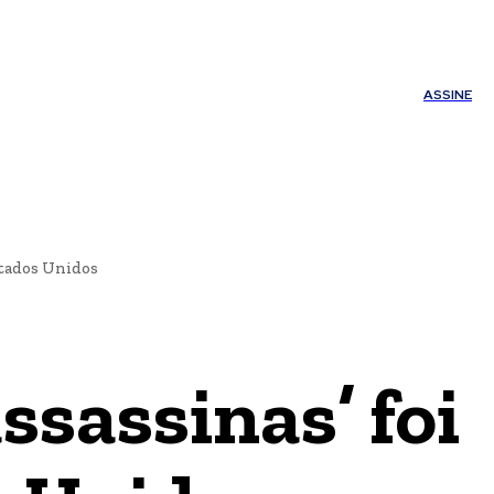
ÚDE
OUTROS
Minha conta
ASSINE
stados Unidos
ssassinas’ foi