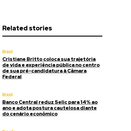
Related stories
Brasil
Cristiane Britto coloca sua trajetória
de vida e experiência pública no centro
de sua pré-candidatura à Câmara
Federal
Brasil
Banco Central reduz Selic para 14% ao
ano e adota postura cautelosa diante
do cenário econômico