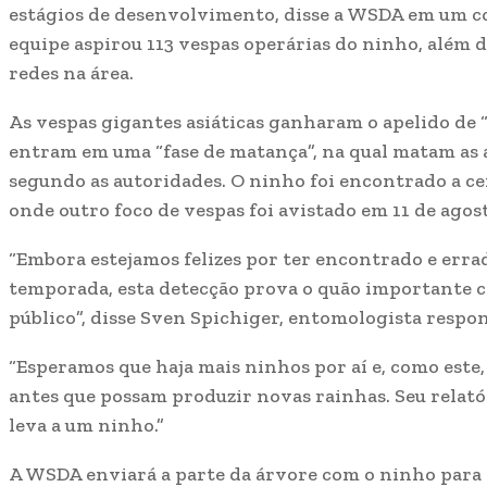
estágios de desenvolvimento, disse a WSDA em um c
equipe aspirou 113 vespas operárias do ninho, além 
redes na área.
As vespas gigantes asiáticas ganharam o apelido de 
entram em uma “fase de matança”, na qual matam as 
segundo as autoridades. O ninho foi encontrado a ce
onde outro foco de vespas foi avistado em 11 de agos
“Embora estejamos felizes por ter encontrado e erra
temporada, esta detecção prova o quão importante co
público”, disse Sven Spichiger, entomologista respo
“Esperamos que haja mais ninhos por aí e, como este
antes que possam produzir novas rainhas. Seu relató
leva a um ninho.”
A WSDA enviará a parte da árvore com o ninho para