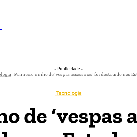
IL
BRASÍLIA
NOTICIAS
POLÍTICA
ECONOMIA
SA
N
- Publicidade -
logia
Primeiro ninho de ‘vespas assassinas’ foi destruído nos E
Tecnologia
o de ‘vespas a