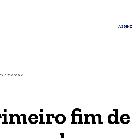
ÚDE
OUTROS
Minha conta
ASSINE
 cinema e...
imeiro fim de