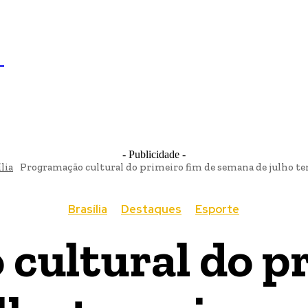
IL
BRASÍLIA
NOTICIAS
POLÍTICA
ECONOMIA
SA
N
- Publicidade -
lia
Programação cultural do primeiro fim de semana de julho tem
Brasília
Destaques
Esporte
cultural do pr