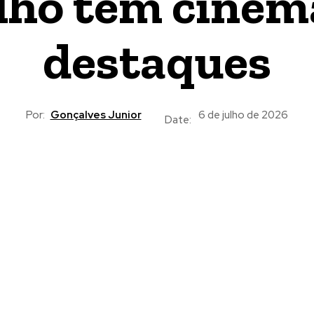
lho tem cinem
destaques
Por:
Gonçalves Junior
6 de julho de 2026
Date: