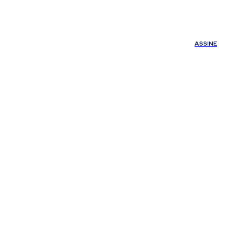
ÚDE
OUTROS
Minha conta
ASSINE