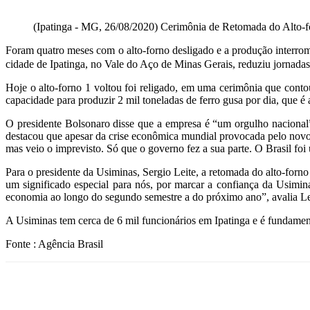
(Ipatinga - MG, 26/08/2020) Cerimônia de Retomada do Alto-f
Foram quatro meses com o alto-forno desligado e a produção interro
cidade de Ipatinga, no Vale do Aço de Minas Gerais, reduziu jornadas
Hoje o alto-forno 1 voltou foi religado, em uma cerimônia que contou
capacidade para produzir 2 mil toneladas de ferro gusa por dia, que é
O presidente Bolsonaro disse que a empresa é “um orgulho nacional”
destacou que apesar da crise econômica mundial provocada pelo novo 
mas veio o imprevisto. Só que o governo fez a sua parte. O Brasil fo
Para o presidente da Usiminas, Sergio Leite, a retomada do alto-f
um significado especial para nós, por marcar a confiança da Usimina
economia ao longo do segundo semestre a do próximo ano”, avalia Le
A Usiminas tem cerca de 6 mil funcionários em Ipatinga e é fundame
Fonte : Agência Brasil