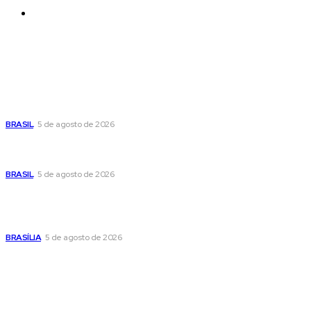
Contatos
Últimas postagens
Cristiane Britto coloca sua trajetória de vida e
experiência pública no centro de sua pré-
candidatura à Câmara Federal
BRASIL
5 de agosto de 2026
Banco Central reduz Selic para 14% ao ano e adota
postura cautelosa diante do cenário econômico
BRASIL
5 de agosto de 2026
Praça do Relógio, em Taguatinga, receberá
unidade móvel de doação de sangue nesta
quinta-feira
BRASÍLIA
5 de agosto de 2026
Popular
Cristiane Britto coloca sua trajetória de vida e