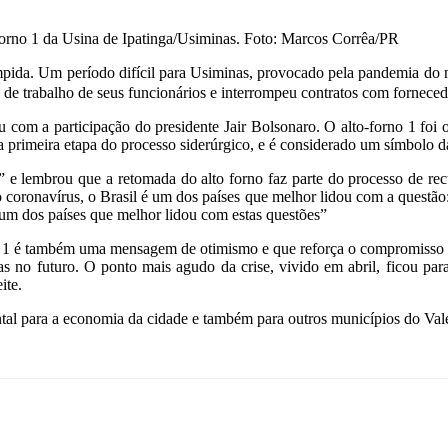
orno 1 da Usina de Ipatinga/Usiminas. Foto: Marcos Corrêa/PR
mpida. Um período difícil para Usiminas, provocado pela pandemia do 
 de trabalho de seus funcionários e interrompeu contratos com forneced
 com a participação do presidente Jair Bolsonaro. O alto-forno 1 foi 
 a primeira etapa do processo siderúrgico, e é considerado um símbolo da
 e lembrou que a retomada do alto forno faz parte do processo de re
coronavírus, o Brasil é um dos países que melhor lidou com a questão: 
i um dos países que melhor lidou com estas questões”
orno 1 é também uma mensagem de otimismo e que reforça o compromisso
s no futuro. O ponto mais agudo da crise, vivido em abril, ficou par
ite.
ntal para a economia da cidade e também para outros municípios do Va