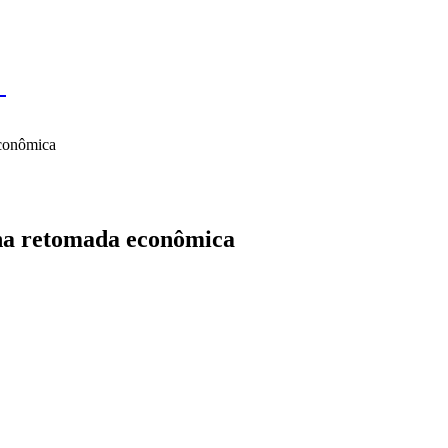
IL
BRASÍLIA
NOTICIAS
POLÍTICA
ECONOMIA
SA
N
econômica
 na retomada econômica