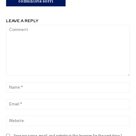
comunista sorri
LEAVE A REPLY
Comment:
Na
Ema
Web
Save my name, email, and website in this browser for the next time I