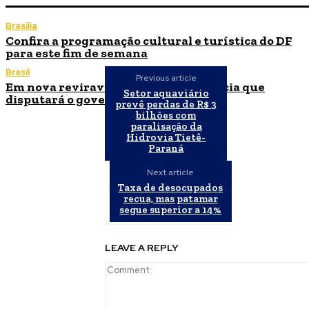
Brasília
Confira a programação cultural e turística do DF
para este fim de semana
Brasil
Previous article
Em nova reviravolta, Cleitinho anuncia que
Setor aquaviário
disputará o governo de Minas Gerais
prevê perdas de R$ 3
bilhões com
paralisação da
Hidrovia Tietê-
Paraná
Next article
Taxa de desocupados
recua, mas patamar
segue superior a 14%
LEAVE A REPLY