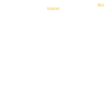
© 2022 Jornal Brasília Notícias Todos os direitos reservados- by
BLU
Internet