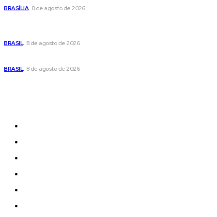
BRASÍLIA
8 de agosto de 2026
Em nova reviravolta, Cleitinho anuncia que disputará o
governo de Minas Gerais
BRASIL
8 de agosto de 2026
Seca no DF: hidratação é fundamental durante o período
BRASIL
8 de agosto de 2026
Sitemap
News
Women
Celebrity
Travel
Food
Music