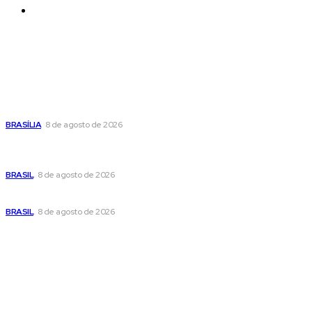
Contatos
Últimas postagens
Confira a programação cultural e turística do DF para este
fim de semana
BRASÍLIA
8 de agosto de 2026
Em nova reviravolta, Cleitinho anuncia que disputará o
governo de Minas Gerais
BRASIL
8 de agosto de 2026
Seca no DF: hidratação é fundamental durante o período
BRASIL
8 de agosto de 2026
Popular
Confira a programação cultural e turística do DF para este
fim de semana