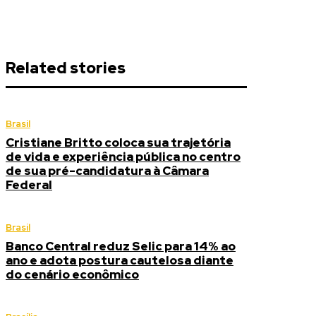
Related stories
Brasil
Cristiane Britto coloca sua trajetória
de vida e experiência pública no centro
de sua pré-candidatura à Câmara
Federal
Brasil
Banco Central reduz Selic para 14% ao
ano e adota postura cautelosa diante
do cenário econômico