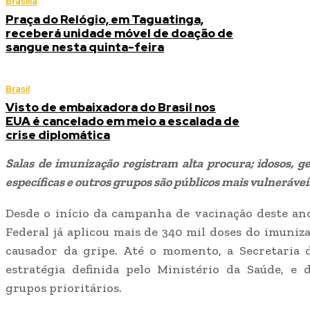
Brasília
Praça do Relógio, em Taguatinga,
receberá unidade móvel de doação de
sangue nesta quinta-feira
Brasil
Visto de embaixadora do Brasil nos
EUA é cancelado em meio a escalada de
crise diplomática
Salas de imunização registram alta procura; idosos, ge
específicas e outros grupos são públicos mais vulnerávei
Desde o início da campanha de vacinação deste ano
Federal já aplicou mais de 340 mil doses do imuniza
causador da gripe. Até o momento, a Secretaria
estratégia definida pelo Ministério da Saúde, e 
grupos prioritários.