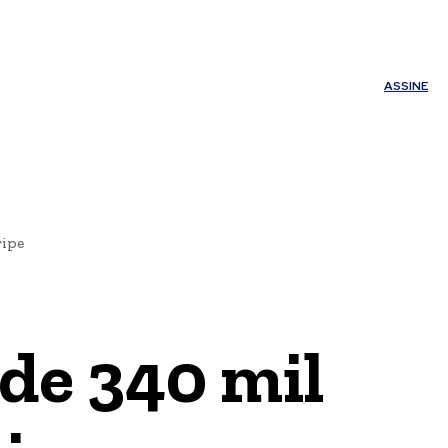
ÚDE
OUTROS
Minha conta
ASSINE
ripe
 de 340 mil