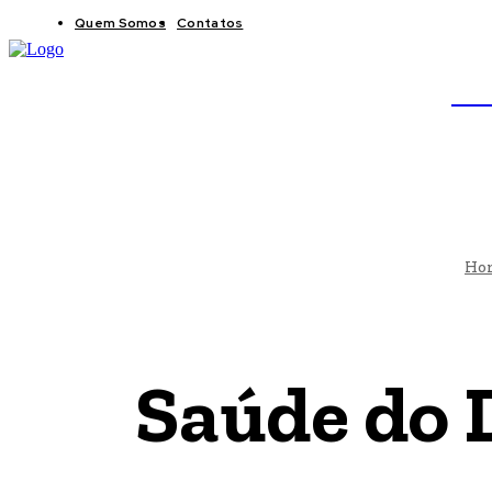
Quem Somos
Contatos
BRAS
JB
Ho
Saúde do D