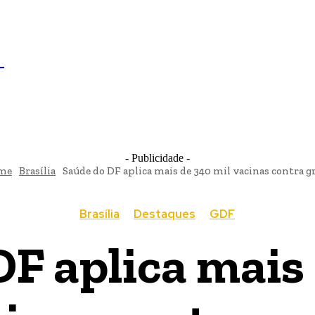
IL
BRASÍLIA
NOTICIAS
POLÍTICA
ECONOMIA
SA
N
- Publicidade -
me
Brasília
Saúde do DF aplica mais de 340 mil vacinas contra g
Brasília
Destaques
GDF
F aplica mais