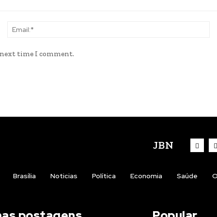
Name:*
Em
e next time I comment.
JBN
Brasília
Noticias
Política
Economia
Saúde
O
mas postagens
Popular