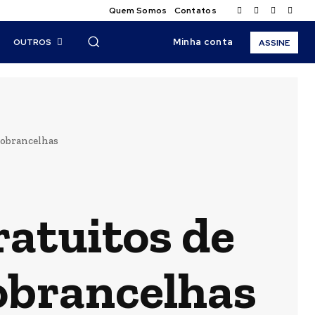
Quem Somos
Contatos
Minha conta
OUTROS
ASSINE
 sobrancelhas
ratuitos de
sobrancelhas