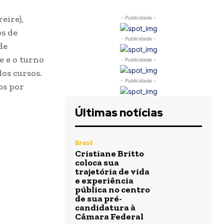
eire),
- Publicidade -
s de
- Publicidade -
de
 e o turno
- Publicidade -
os cursos.
- Publicidade -
os por
Últimas notícias
Brasil
Cristiane Britto
coloca sua
trajetória de vida
e experiência
pública no centro
de sua pré-
candidatura à
Câmara Federal