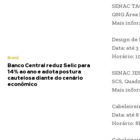
SENAC T
QNG Área E
Mais infor
Design de
Data: até 
Horário: 1
Brasil
Banco Central reduz Selic para
14% ao ano e adota postura
SENAC JES
cautelosa diante do cenário
SCS, Quadra
econômico
Mais infor
Cabeleirei
Data: até 8
Horário: 8
Cabeleirei