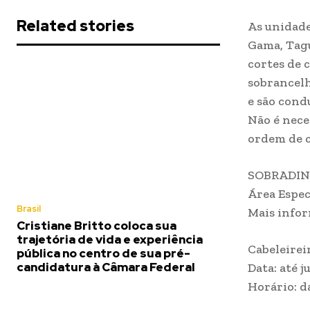
Related stories
As unidade
Gama, Tagu
cortes de 
sobrancelh
e são cond
Não é nece
ordem de c
SOBRADI
Área Especi
Brasil
Mais infor
Cristiane Britto coloca sua
trajetória de vida e experiência
Cabeleirei
pública no centro de sua pré-
candidatura à Câmara Federal
Data: até j
Horário: d