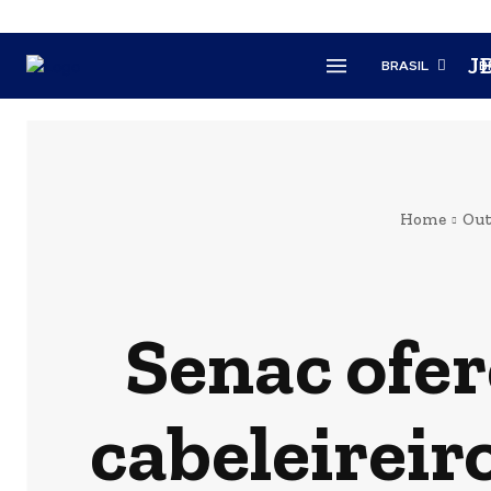
J
BRASIL
B
Home
Out
Senac ofer
cabeleireir