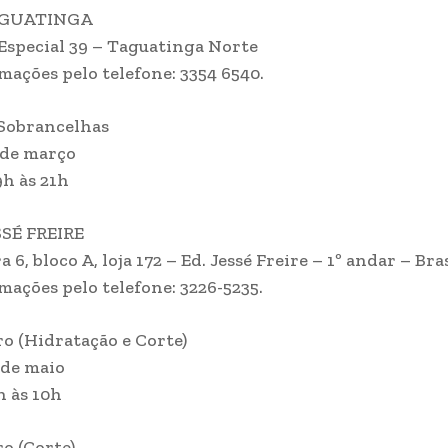
AGUATINGA
special 39 – Taguatinga Norte
mações pelo telefone: 3354 6540.
 Sobrancelhas
3 de março
9h às 21h
SÉ FREIRE
 6, bloco A, loja 172 – Ed. Jessé Freire – 1º andar – Bra
mações pelo telefone: 3226-5235.
ro (Hidratação e Corte)
 de maio
h às 10h
ro (Corte)