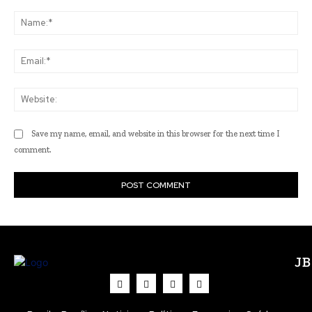
Comment:
Na
Ema
Web
Save my name, email, and website in this browser for the next time I
comment.
J