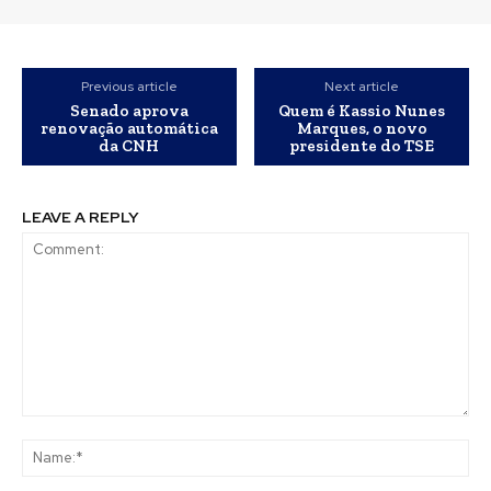
Previous article
Next article
Senado aprova
Quem é Kassio Nunes
renovação automática
Marques, o novo
da CNH
presidente do TSE
LEAVE A REPLY
Comment:
Na