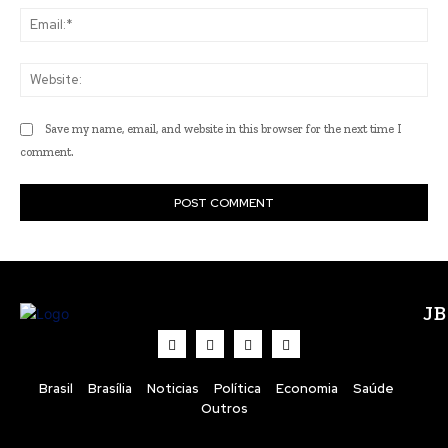
Ema
Web
Save my name, email, and website in this browser for the next time I
comment.
J
Brasil
Brasília
Noticias
Política
Economia
Saúde
Outros