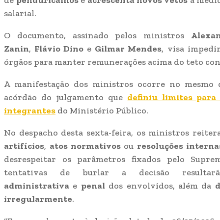
de
penduricalhos
e
acrescenta novos vetos
a medid
salarial.
O documento, assinado pelos ministros
Alexa
Zanin
,
Flávio Dino
e
Gilmar Mendes
, visa impedi
órgãos para manter remunerações acima do teto con
A manifestação dos ministros ocorre no mesmo 
acórdão do julgamento que
definiu limites para
integrantes
do Ministério Público.
No despacho desta sexta-feira, os ministros reite
artifícios
,
atos normativos
ou
resoluções interna
desrespeitar os parâmetros fixados pelo Supre
tentativas de burlar a decisão resul
administrativa
e
penal
dos envolvidos, além da
d
irregularmente
.