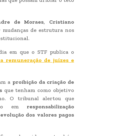
as que possam driblar o teto
ndre de Moraes
,
Cristiano
r mudanças de estrutura nos
stitucional.
dia em que o STF publica o
 a remuneração de juízes e
ram a
proibição da criação de
s
que tenham como objetivo
mo. O tribunal alertou que
tarão em
responsabilização
evolução dos valores pagos