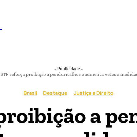
IL
BRASÍLIA
NOTICIAS
POLÍTICA
ECONOMIA
SA
N
- Publicidade -
STF reforça proibição a penduricalhos e aumenta vetos a medidas
Brasil
Destaque
Justiça e Direito
proibição a pe