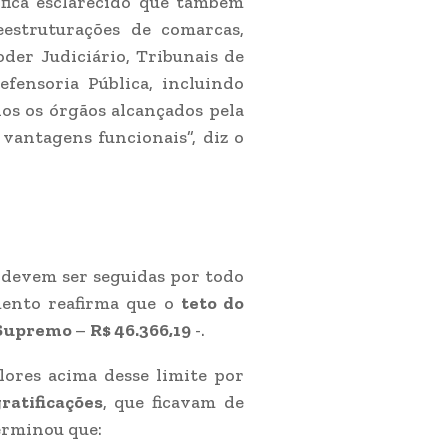
fica esclarecido que também
reestruturações de comarcas,
oder Judiciário, Tribunais de
efensoria Pública, incluindo
dos os órgãos alcançados pela
vantagens funcionais”, diz o
 devem ser seguidas por todo
umento reafirma que o
teto do
o Supremo
–
R$ 46.366,19
-.
lores acima desse limite por
ratificações
, que ficavam de
terminou que: