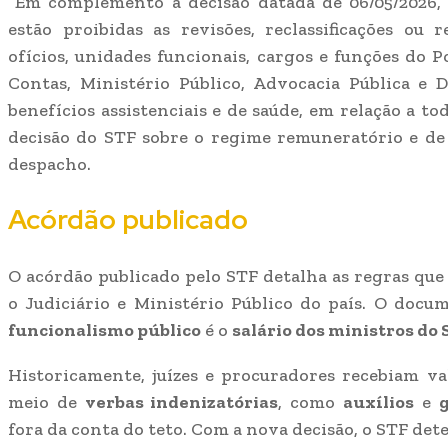
“Em complemento à decisão datada de 06/05/2026, 
estão proibidas as revisões, reclassificações ou 
ofícios, unidades funcionais, cargos e funções do P
Contas, Ministério Público, Advocacia Pública e D
benefícios assistenciais e de saúde, em relação a to
decisão do STF sobre o regime remuneratório e de 
despacho.
Acórdão publicado
O acórdão publicado pelo STF detalha as regras que
o Judiciário e Ministério Público do país. O doc
funcionalismo público
é o
salário dos ministros d
Historicamente, juízes e procuradores recebiam va
meio de
verbas indenizatórias
, como
auxílios
e
g
fora da conta do teto. Com a nova decisão, o STF de