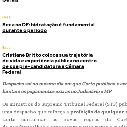
Gerais
Brasil
Seca no DF: hidratação é fundamental
durante o período
Brasil
Cristiane Britto coloca sua trajetória
de vida e experiência pública no centro
de sua pré-candidatura à Câmara
Federal
Despacho sai no mesmo dia em que Corte publicou o acó
limitam os pagamentos extras no Judiciário e MP
Os ministros do Supremo Tribunal Federal (STF) publi
uma despacho que reforça a
proibição de qualquer
tente contornar as novas regras da Cor