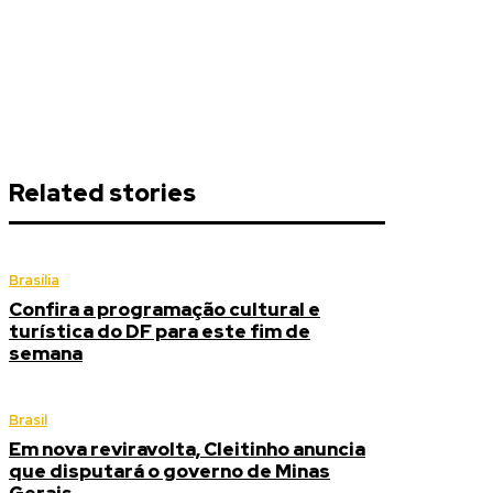
Related stories
Brasília
Confira a programação cultural e
turística do DF para este fim de
semana
Brasil
Em nova reviravolta, Cleitinho anuncia
que disputará o governo de Minas