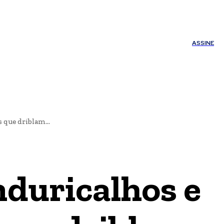
ÚDE
OUTROS
Minha conta
ASSINE
 que driblam...
nduricalhos e