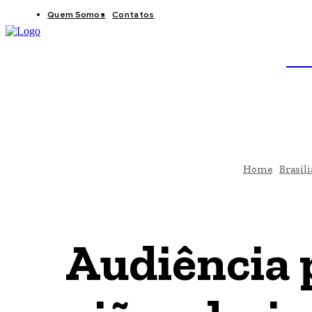
Quem Somos
Contatos
BRAS
JB
Home
Brasíli
Audiência p