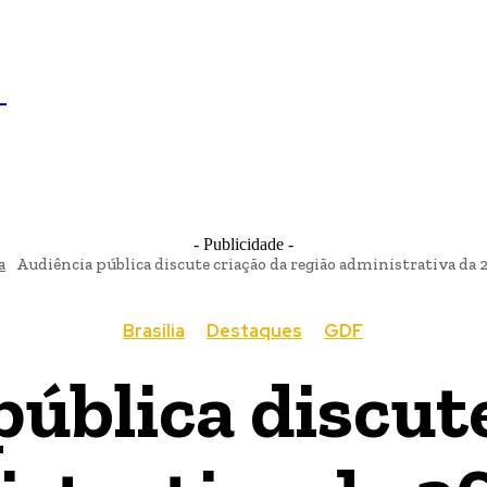
IL
BRASÍLIA
NOTICIAS
POLÍTICA
ECONOMIA
SA
N
- Publicidade -
a
Audiência pública discute criação da região administrativa da
Brasília
Destaques
GDF
ública discut