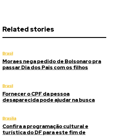
Related stories
Brasil
Moraes nega pedido de Bolsonaro pra
passar Dia dos Pais com os filhos
Brasil
Fornecer o CPF da pessoa
desaparecida pode ajudar na busca
Brasília
Confira a programação cultural e
turística do DF para este fim de