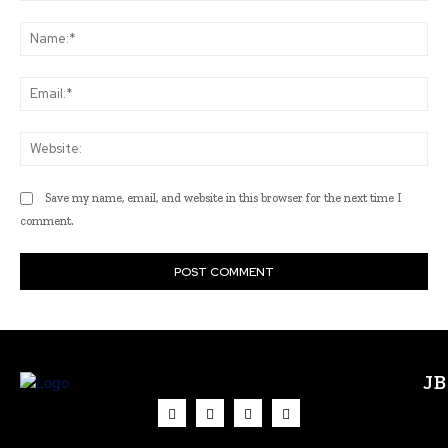
Comment:
Na
Ema
Web
Save my name, email, and website in this browser for the next time I
comment.
J