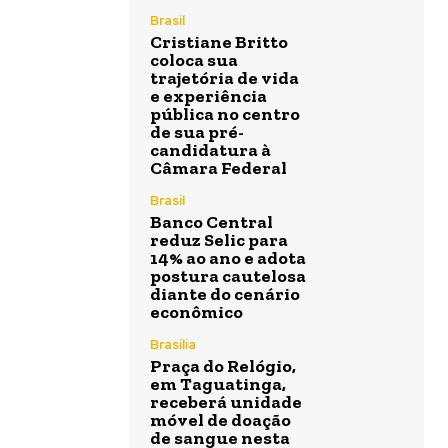
Brasil
Cristiane Britto
coloca sua
trajetória de vida
e experiência
pública no centro
de sua pré-
candidatura à
Câmara Federal
Brasil
Banco Central
reduz Selic para
14% ao ano e adota
postura cautelosa
diante do cenário
econômico
Brasília
Praça do Relógio,
em Taguatinga,
receberá unidade
móvel de doação
de sangue nesta