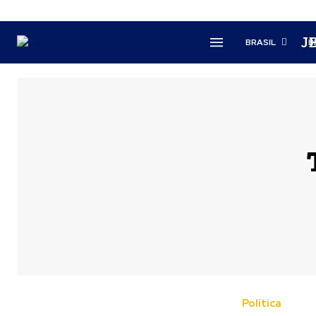
J
BRASIL
B
Política