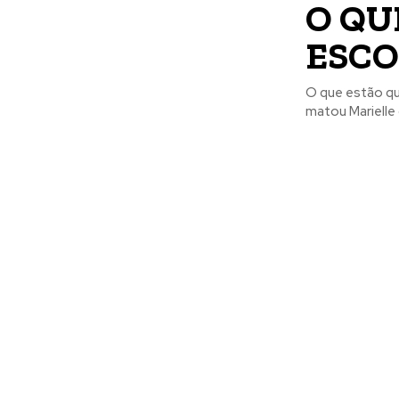
O QU
ESC
O que estão q
matou Marielle