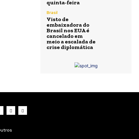
quinta-feira
Brasil
Visto de
embaixadora do
Brasil nos EUA é
cancelado em
meio a escalada de
crise diplomática
utros