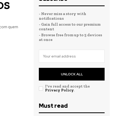
OS
- Never miss a story with
notifications
- Gain full access to our premium
s com quem
content
- Browse free from up to 5 devices
at once
UNLOCK ALL
I've read and accept the
Privacy Policy
.
Must read