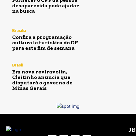
Fornecer o CPF da pessoa
desaparecida pode ajudar
na busca
Brasília
Confira a programação
cultural e turística do DF
para este fim de semana
Brasil
Em nova reviravolta,
Cleitinho anuncia que
disputará o governo de
Minas Gerais
J