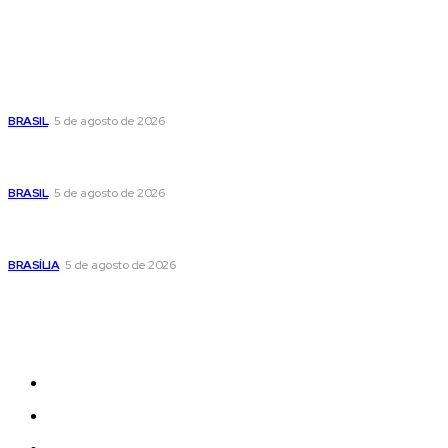
Popular
Cristiane Britto coloca sua trajetória de vida e experiência
pública no centro de sua pré-candidatura à Câmara Federal
BRASIL
5 de agosto de 2026
Banco Central reduz Selic para 14% ao ano e adota postura
cautelosa diante do cenário econômico
BRASIL
5 de agosto de 2026
Praça do Relógio, em Taguatinga, receberá unidade móvel
de doação de sangue nesta quinta-feira
BRASÍLIA
5 de agosto de 2026
Sitemap
News
Women