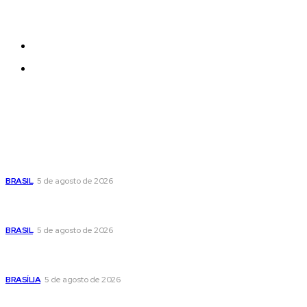
be added and moved around within any page
effortlessly with one click.
Quem Somos
Contatos
Últimas postagens
Cristiane Britto coloca sua trajetória de vida e experiência
pública no centro de sua pré-candidatura à Câmara Federal
BRASIL
5 de agosto de 2026
Banco Central reduz Selic para 14% ao ano e adota postura
cautelosa diante do cenário econômico
BRASIL
5 de agosto de 2026
Praça do Relógio, em Taguatinga, receberá unidade móvel
de doação de sangue nesta quinta-feira
BRASÍLIA
5 de agosto de 2026