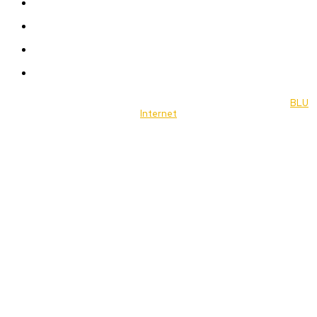
Celebrity
Travel
Food
Music
© 2022 Jornal Brasília Notícias Todos os direitos reservados- by
BLU
Internet