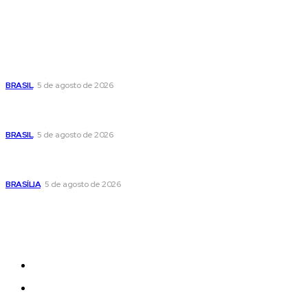
Popular
Cristiane Britto coloca sua trajetória de vida e experiência
pública no centro de sua pré-candidatura à Câmara Federal
BRASIL
5 de agosto de 2026
Banco Central reduz Selic para 14% ao ano e adota postura
cautelosa diante do cenário econômico
BRASIL
5 de agosto de 2026
Praça do Relógio, em Taguatinga, receberá unidade móvel
de doação de sangue nesta quinta-feira
BRASÍLIA
5 de agosto de 2026
Sitemap
News
Women