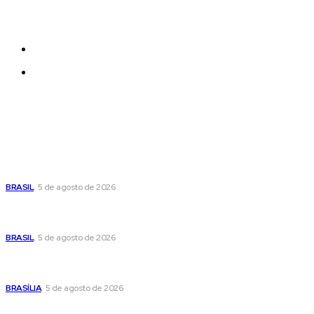
be added and moved around within any page
effortlessly with one click.
Quem Somos
Contatos
Últimas postagens
Cristiane Britto coloca sua trajetória de vida e experiência
pública no centro de sua pré-candidatura à Câmara Federal
BRASIL
5 de agosto de 2026
Banco Central reduz Selic para 14% ao ano e adota postura
cautelosa diante do cenário econômico
BRASIL
5 de agosto de 2026
Praça do Relógio, em Taguatinga, receberá unidade móvel
de doação de sangue nesta quinta-feira
BRASÍLIA
5 de agosto de 2026