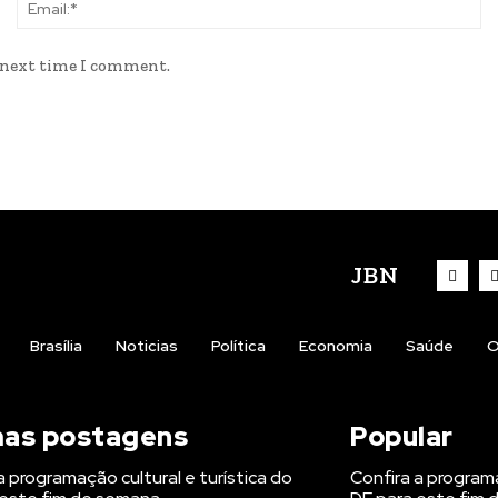
Name:*
Em
e next time I comment.
JBN
Brasília
Noticias
Política
Economia
Saúde
O
mas postagens
Popular
a programação cultural e turística do
Confira a programa