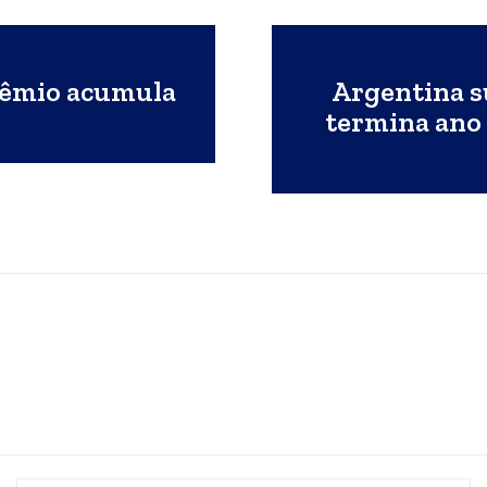
rêmio acumula
Argentina s
termina ano