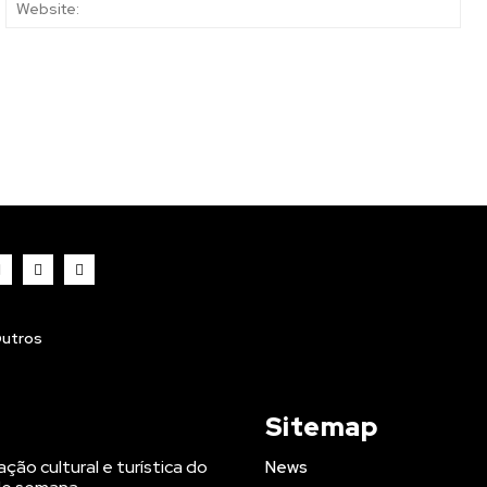
ail:*
Web
utros
Sitemap
ção cultural e turística do
News