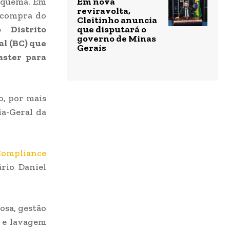
esquema. Em
Em nova
reviravolta,
 compra do
Cleitinho anuncia
Distrito
que disputará o
governo de Minas
al (BC) que
Gerais
aster para
o, por mais
ia-Geral da
Compliance
rio Daniel
osa, gestão
o e lavagem