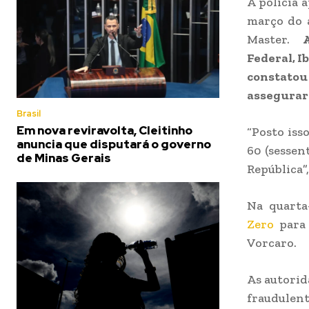
A polícia 
março do 
Master.
A 
Federal, I
constatou
assegurar 
Brasil
Em nova reviravolta, Cleitinho
“Posto iss
anuncia que disputará o governo
60 (sessen
de Minas Gerais
República”,
Na quarta-
Zero
para 
Vorcaro.
As autorid
fraudulent