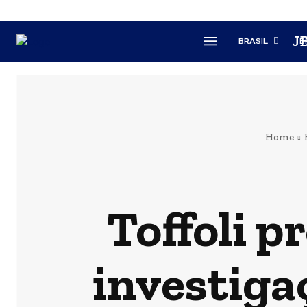
J
BRASIL
B
Home
Toffoli p
investiga