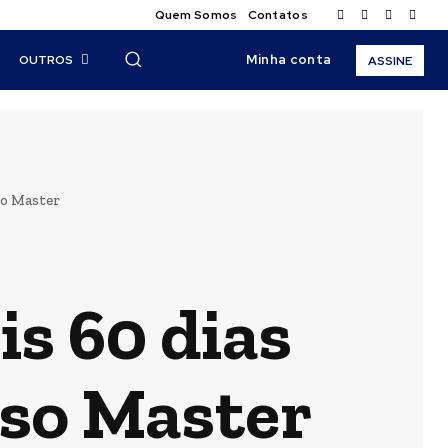
Quem Somos
Contatos
Minha conta
OUTROS
ASSINE
so Master
is 60 dias
aso Master