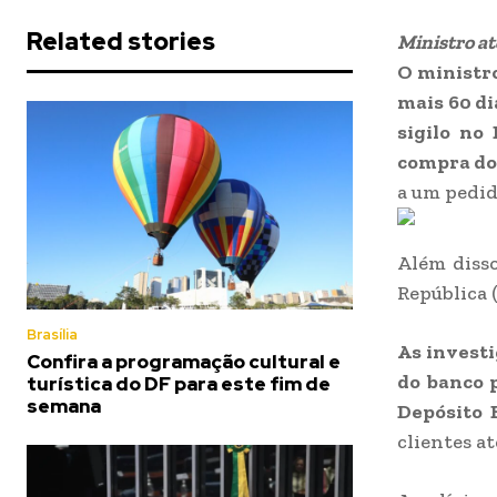
Related stories
Ministro at
O ministro
mais 60 di
sigilo no
compra do 
a um pedido
Além disso
República 
Brasília
As invest
Confira a programação cultural e
do banco p
turística do DF para este fim de
semana
Depósito 
clientes a