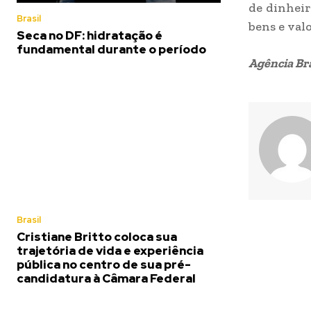
de dinheir
Brasil
bens e valo
Seca no DF: hidratação é
fundamental durante o período
Agência Bra
Brasil
Cristiane Britto coloca sua
trajetória de vida e experiência
pública no centro de sua pré-
candidatura à Câmara Federal