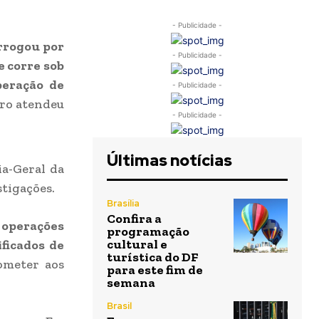
- Publicidade -
orrogou por
- Publicidade -
e corre sob
peração de
- Publicidade -
ro atendeu
- Publicidade -
Últimas notícias
ia-Geral da
stigações.
Brasília
Confira a
 operações
programação
cultural e
ificados de
turística do DF
ometer aos
para este fim de
semana
Brasil