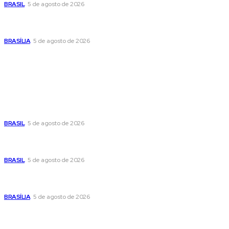
BRASIL
5 de agosto de 2026
Praça do Relógio, em Taguatinga, receberá unidade móvel
de doação de sangue nesta quinta-feira
BRASÍLIA
5 de agosto de 2026
Popular
Cristiane Britto coloca sua trajetória de vida e experiência
pública no centro de sua pré-candidatura à Câmara Federal
BRASIL
5 de agosto de 2026
Banco Central reduz Selic para 14% ao ano e adota postura
cautelosa diante do cenário econômico
BRASIL
5 de agosto de 2026
Praça do Relógio, em Taguatinga, receberá unidade móvel
de doação de sangue nesta quinta-feira
BRASÍLIA
5 de agosto de 2026