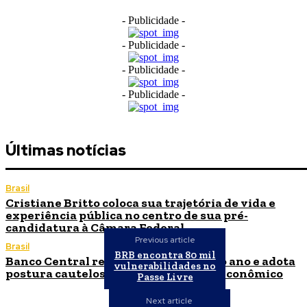
- Publicidade -
- Publicidade -
- Publicidade -
- Publicidade -
Últimas notícias
Brasil
Cristiane Britto coloca sua trajetória de vida e
experiência pública no centro de sua pré-
candidatura à Câmara Federal
Previous article
Brasil
BRB encontra 80 mil
Banco Central reduz Selic para 14% ao ano e adota
vulnerabilidades no
postura cautelosa diante do cenário econômico
Passe Livre
Next article