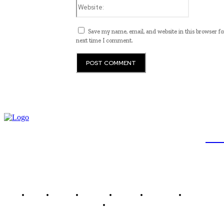
Website:
Save my name, email, and website in this browser fo
next time I comment.
JB
Brasil
Brasília
Noticias
Política
Economia
Saúde
Outros