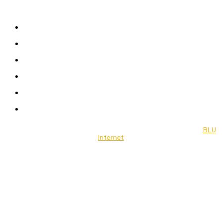
Sitemap
News
Women
Celebrity
Travel
Food
Music
© 2022 Jornal Brasília Notícias Todos os direitos reservados- by
BLU
Internet