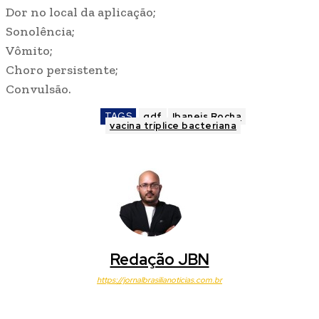
Dor no local da aplicação;
Sonolência;
Vômito;
Choro persistente;
Convulsão.
TAGS
gdf
Ibaneis Rocha
vacina tríplice bacteriana
Redação JBN
https://jornalbrasilianoticias.com.br