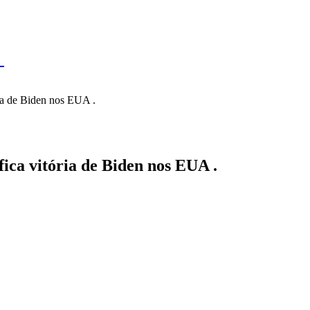
IL
BRASÍLIA
NOTICIAS
POLÍTICA
ECONOMIA
SA
N
ria de Biden nos EUA .
fica vitória de Biden nos EUA .