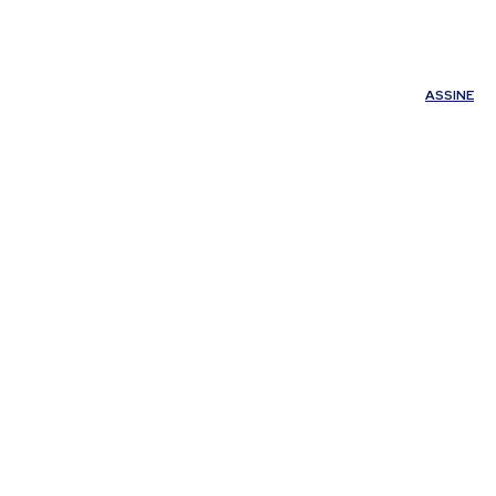
ÚDE
OUTROS
Minha conta
ASSINE