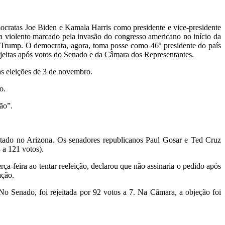
mocratas Joe Biden e Kamala Harris como presidente e vice-presidente
a violento marcado pela invasão do congresso americano no início da
 Trump. O democrata, agora, toma posse como 46º presidente do país
ejeitas após votos do Senado e da Câmara dos Representantes.
as eleições de 3 de novembro.
o.
ão”.
ltado no Arizona. Os senadores republicanos Paul Gosar e Ted Cruz
 a 121 votos).
ça-feira ao tentar reeleição, declarou que não assinaria o pedido após
ação.
No Senado, foi rejeitada por 92 votos a 7. Na Câmara, a objeção foi