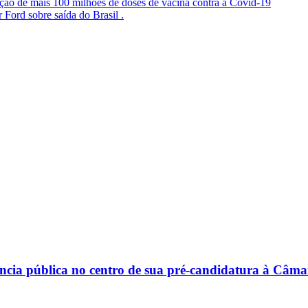
ão de mais 100 milhões de doses de vacina contra a Covid-19
ord sobre saída do Brasil .
riência pública no centro de sua pré-candidatura à Câm