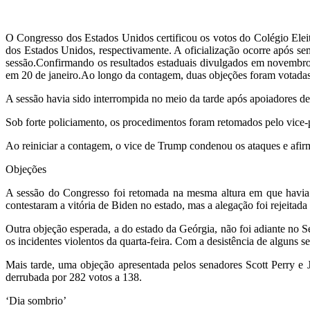
O Congresso dos Estados Unidos certificou os votos do Colégio Eleit
dos Estados Unidos, respectivamente. A oficialização ocorre após s
sessão.Confirmando os resultados estaduais divulgados em novembro
em 20 de janeiro.Ao longo da contagem, duas objeções foram votadas 
A sessão havia sido interrompida no meio da tarde após apoiadores d
Sob forte policiamento, os procedimentos foram retomados pelo vice
Ao reiniciar a contagem, o vice de Trump condenou os ataques e afi
Objeções
A sessão do Congresso foi retomada na mesma altura em que havia 
contestaram a vitória de Biden no estado, mas a alegação foi rejeitad
Outra objeção esperada, a do estado da Geórgia, não foi adiante no Se
os incidentes violentos da quarta-feira. Com a desistência de alguns
Mais tarde, uma objeção apresentada pelos senadores Scott Perry e 
derrubada por 282 votos a 138.
‘Dia sombrio’