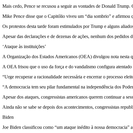
Mais cedo, Pence se recusou a seguir as vontades de Donald Trump. O 
Mike Pence disse que o Capitólio viveu um “dia sombrio” e afirmou que
Os protestos desta tarde foram estimulados por Trump e alguns aliados
Apesar das declarações e de dezenas de ações, nenhum dos pedidos dele
‘Ataque às instituições’
A Organização dos Estados Americanos (OEA) divulgou nota nesta quar
A OEA frisou que o uso da força e do vandalismo configura atentado a
“Urge recuperar a racionalidade necessária e encerrar o processo elei
“A democracia tem seu pilar fundamental na independência dos Podere
Apesar dos ataques, congressistas americanos querem continuar a sessã
Ainda não se sabe se depois dos acontecimentos, congressistas republi
Biden
Joe Biden classificou como “um ataque inédito à nossa democracia” a