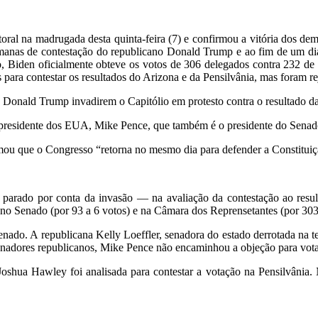
oral na madrugada desta quinta-feira (7) e confirmou a vitória dos de
emanas de contestação do republicano Donald Trump e ao fim de um di
, Biden oficialmente obteve os votos de 306 delegados contra 232 de
para contestar os resultados do Arizona e da Pensilvânia, mas foram r
e Donald Trump invadirem o Capitólio em protesto contra o resultado d
-presidente dos EUA, Mike Pence, que também é o presidente do Senad
rmou que o Congresso “retorna no mesmo dia para defender a Constituiç
parado por conta da invasão — na avaliação da contestação ao resu
a no Senado (por 93 a 6 votos) e na Câmara dos Reprensetantes (por 303
nado. A republicana Kelly Loeffler, senadora do estado derrotada na ter
 senadores republicanos, Mike Pence não encaminhou a objeção para vot
Joshua Hawley foi analisada para contestar a votação na Pensilvânia. 