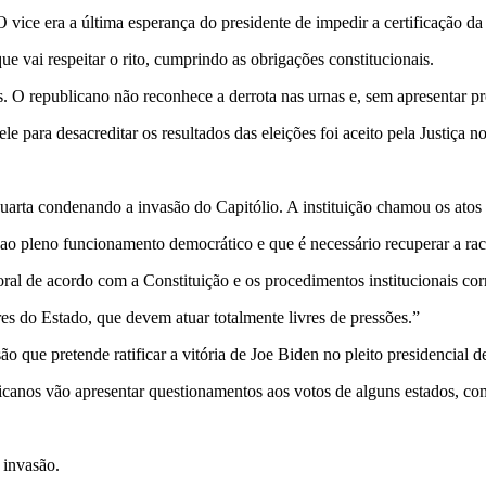
vice era a última esperança do presidente de impedir a certificação da 
 vai respeitar o rito, cumprindo as obrigações constitucionais.
. O republicano não reconhece a derrota nas urnas e, sem apresentar pr
 para desacreditar os resultados das eleições foi aceito pela Justiça n
ta condenando a invasão do Capitólio. A instituição chamou os atos de
o pleno funcionamento democrático e que é necessário recuperar a raci
toral de acordo com a Constituição e os procedimentos institucionais co
s do Estado, que devem atuar totalmente livres de pressões.”
o que pretende ratificar a vitória de Joe Biden no pleito presidencial d
canos vão apresentar questionamentos aos votos de alguns estados, como
 invasão.