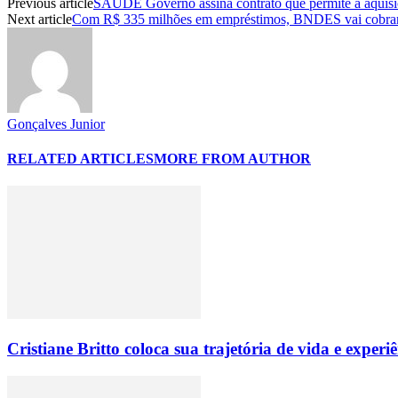
Previous article
SAÚDE Governo assina contrato que permite a aquisiç
Next article
Com R$ 335 milhões em empréstimos, BNDES vai cobrar F
Gonçalves Junior
RELATED ARTICLES
MORE FROM AUTHOR
Cristiane Britto coloca sua trajetória de vida e expe