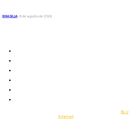
Confira a programação cultural e turística do DF para este
fim de semana
BRASÍLIA
8 de agosto de 2026
Sitemap
News
Women
Celebrity
Travel
Food
Music
© 2022 Jornal Brasília Notícias Todos os direitos reservados- by
BLU
Internet