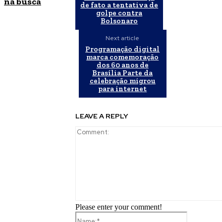
na busca
de fato a tentativa de
golpe contra
Bolsonaro
Next article
Programação digital
marca comemoração
dos 60 anos de
Brasília Parte da
celebração migrou
para internet
LEAVE A REPLY
Please enter your comment!
Name:*