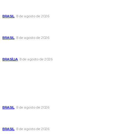
Moraes nega pedido de Bolsonaro pra passar Dia dos Pais
com os filhos
BRASIL
8 de agosto de 2026
Fornecer o CPF da pessoa desaparecida pode ajudar na
busca
BRASIL
8 de agosto de 2026
Confira a programação cultural e turística do DF para este
fim de semana
BRASÍLIA
8 de agosto de 2026
Popular
Moraes nega pedido de Bolsonaro pra passar Dia dos Pais
com os filhos
BRASIL
8 de agosto de 2026
Fornecer o CPF da pessoa desaparecida pode ajudar na
busca
BRASIL
8 de agosto de 2026