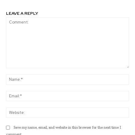
LEAVE A REPLY
Comment:
Na
Ema
Web
Save my name, email, and website in this browser for the next time I
comment.