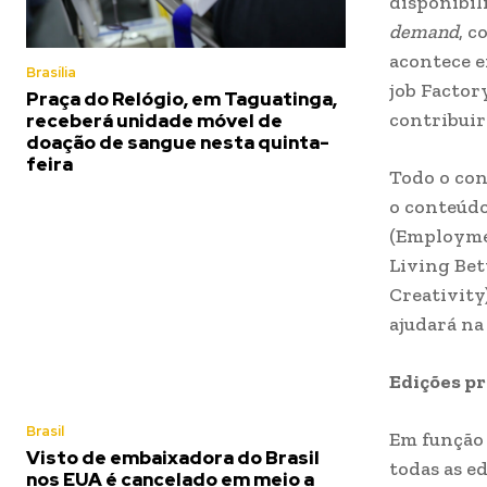
disponibil
demand
, c
acontece e
Brasília
job Factor
Praça do Relógio, em Taguatinga,
contribuir
receberá unidade móvel de
doação de sangue nesta quinta-
feira
Todo o con
o conteúdo
(Employme
Living Bet
Creativity
ajudará na
Edições pr
Brasil
Em função 
Visto de embaixadora do Brasil
todas as e
nos EUA é cancelado em meio a