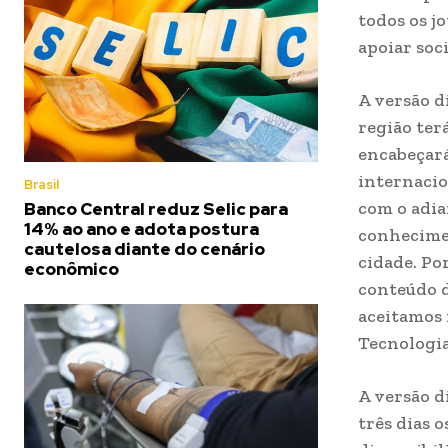
todos os j
apoiar soc
A versão d
região ter
encabeçará
internacio
Brasil
com o adia
Banco Central reduz Selic para
14% ao ano e adota postura
conhecimen
cautelosa diante do cenário
cidade. Po
econômico
conteúdo d
aceitamos 
Tecnologia
A versão d
três dias 