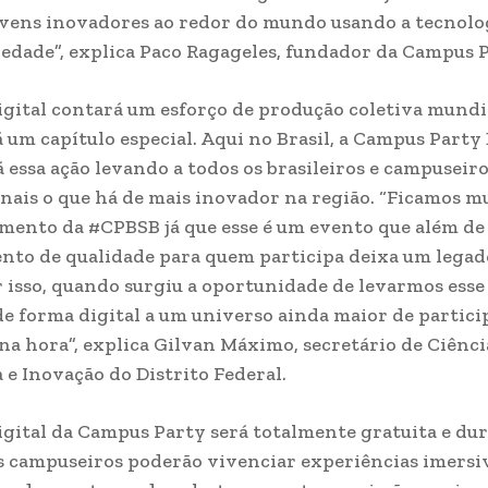
ovens inovadores ao redor do mundo usando a tecnolo
iedade”, explica Paco Ragageles, fundador da Campus P
igital contará um esforço de produção coletiva mundi
á um capítulo especial. Aqui no Brasil, a Campus Party 
 essa ação levando a todos os brasileiros e campuseir
nais o que há de mais inovador na região. “Ficamos mu
mento da #CPBSB já que esse é um evento que além de
to de qualidade para quem participa deixa um legad
r isso, quando surgiu a oportunidade de levarmos ess
e forma digital a um universo ainda maior de partici
na hora”, explica Gilvan Máximo, secretário de Ciênci
 e Inovação do Distrito Federal.
igital da Campus Party será totalmente gratuita e du
os campuseiros poderão vivenciar experiências imersi