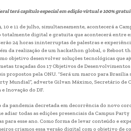
eral terá capítulo especial em edição virtual e 100% gratui
9, 10 e 11 de julho, simultaneamente, acontecerá a Cam
 totalmente digital e gratuita que acontecerá entre 
 Serão 24 horas ininterruptas de palestras e experiênc
além da realização de um hackathon global, o Reboot th
mo objetivo desenvolver soluções tecnológicas que a
 metas traçadas dos 17 Objetivos de Desenvolvimentos
is propostos pela ONU. “Será um marco para Brasília 
ty Mundial”, adverte Gilvan Máximo, Secretário de C
 e Inovação do DF.
 da pandemia decretada em decorrência do novo cor
e adiar todas as edições presenciais da Campus Party
s para esse ano. Como forma de levar conteúdo e exp
eiros criamos essa versão digital com o objetivo de c