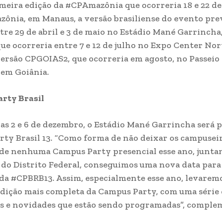
imeira edição da #CPAmazônia que ocorreria 18 e 22 d
ônia, em Manaus, a versão brasiliense do evento pre
tre 29 de abril e 3 de maio no Estádio Mané Garrincha,
que ocorreria entre 7 e 12 de julho no Expo Center Nor
 versão CPGOIAS2, que ocorreria em agosto, no Passeio
em Goiânia.
rty Brasil
ias 2 e 6 de dezembro, o Estádio Mané Garrincha será p
ty Brasil 13. “Como forma de não deixar os campusei
 de nenhuma Campus Party presencial esse ano, junt
do Distrito Federal, conseguimos uma nova data para
 da #CPBRB13. Assim, especialmente esse ano, levarem
 edição mais completa da Campus Party, com uma série
s e novidades que estão sendo programadas”, comple