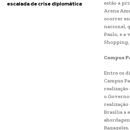
estão a pr
escalada de crise diplomática
Arena Amaz
ocorrer en
nacional, 
Paulo, e a
Shopping, 
Campus Pa
Entre os d
Campus Par
realização
o Governo 
realização
Brasília a
abordagen
Ragageles.