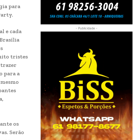
gia para
arty.
- Publicidade -
al e cada
Brasília
os
ito tristes
 trazer
o para a
e mesmo
pantes
a,
rante os
vas. Serão