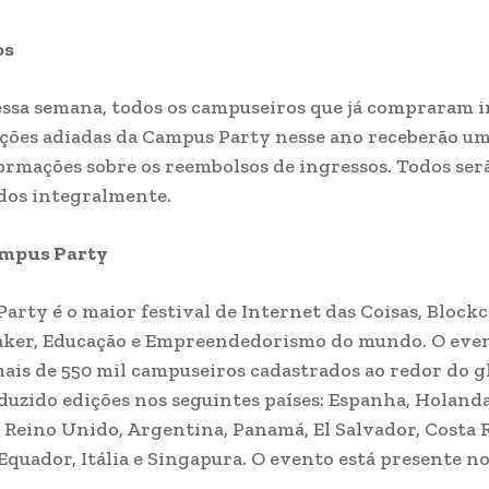
os
essa semana, todos os campuseiros que já compraram 
ições adiadas da Campus Party nesse ano receberão um
ormações sobre os reembolsos de ingressos. Todos ser
dos integralmente.
ampus Party
arty é o maior festival de Internet das Coisas, Blockc
aker, Educação e Empreendedorismo do mundo. O eve
ais de 550 mil campuseiros cadastrados ao redor do g
uzido edições nos seguintes países: Espanha, Holanda
Reino Unido, Argentina, Panamá, El Salvador, Costa R
Equador, Itália e Singapura. O evento está presente no