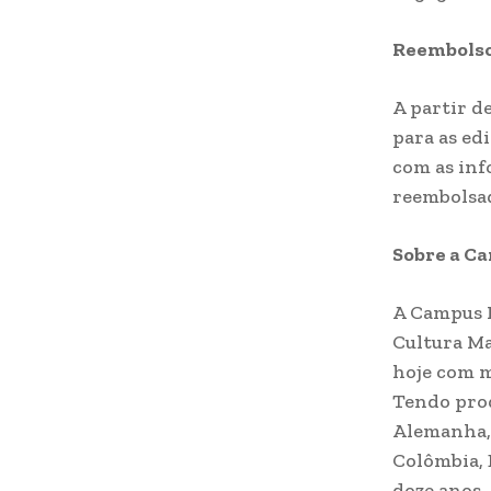
Reembols
A partir d
para as ed
com as inf
reembolsa
Sobre a C
A Campus P
Cultura M
hoje com m
Tendo prod
Alemanha, 
Colômbia, 
doze anos.