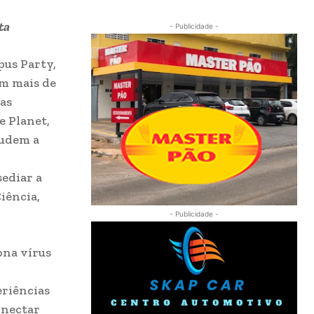
ta
- Publicidade -
pus Party,
em mais de
ias
e Planet,
judem a
sediar a
iência,
- Publicidade -
ona vírus
eriências
onectar