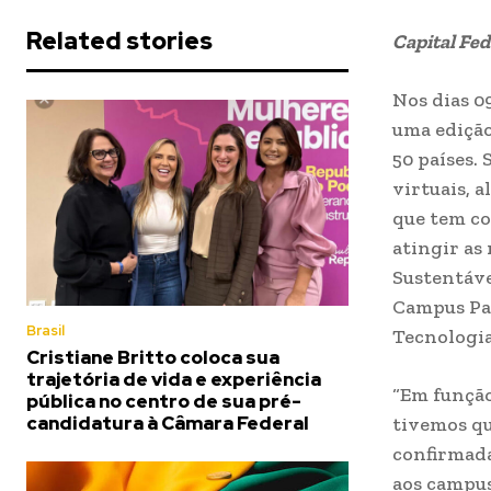
Related stories
Capital Fed
Nos dias 0
uma edição
50 países.
virtuais, 
que tem co
atingir as
Sustentáve
Campus Par
Brasil
Tecnologia
Cristiane Britto coloca sua
trajetória de vida e experiência
“Em função
pública no centro de sua pré-
candidatura à Câmara Federal
tivemos qu
confirmada
aos campus