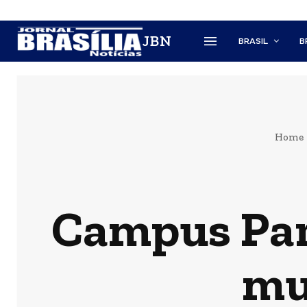
JBN
BRASIL
B
Home
Campus Part
mu