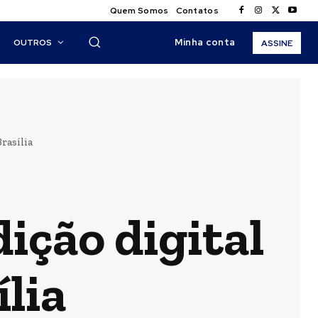
Quem Somos
Contatos
Minha conta
OUTROS
ASSINE
rasília
ição digital
lia