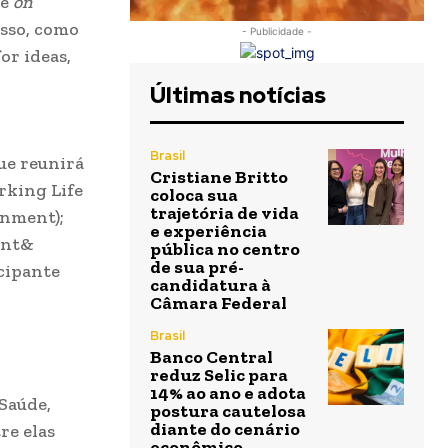
 e
on
isso, como
- Publicidade -
or ideas,
Últimas notícias
Brasil
ue reunirá
Cristiane Britto
rking Life
coloca sua
trajetória de vida
nment);
e experiência
ment&
pública no centro
de sua pré-
icipante
candidatura à
Câmara Federal
Brasil
Banco Central
reduz Selic para
14% ao ano e adota
Saúde,
postura cautelosa
diante do cenário
re elas
econômico