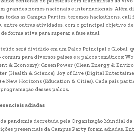
izados centenas de palestras com transmissão ao vivo
om grandes nomes nacionais e internacionais. Além d
m todas as Campus Parties, teremos hackathons, call f
y, entre outras atividades, com o principal objetivo de
 de forma ativa para superar a fase atual.
teúdo será dividido em um Palco Principal e Global, q
 comum para diversos países e 5 palcos temáticos: Wo
nt & Economy); GreenPower (Clean Energy & Enviro
ter (Health & Science); Joy of Live (Digital Entertai
) e New Horizons (Education & Cities). Cada país part
 programação desses palcos.
esenciais adiadas
da pandemia decretada pela Organização Mundial da 
dições presenciais da Campus Party foram adiadas. Ent