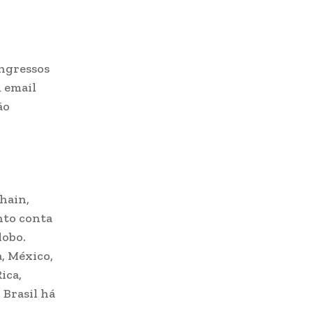
ingressos
 email
ão
hain,
nto conta
lobo.
, México,
ica,
 Brasil há