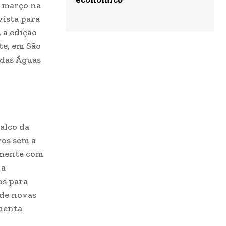
e março na
vista para
 a edição
te, em São
 das Águas
alco da
ros sem a
amente com
 a
os para
 de novas
menta