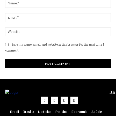
Na
Ema
Web
Save my name, email, and website in this browser for the next time I
comment.
J
Brasil
Brasília
Noticias
Política
Economia
Saúde