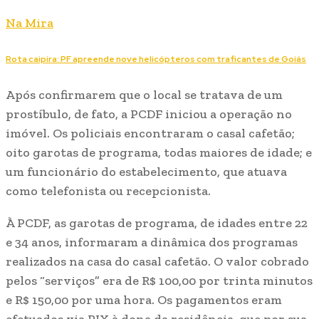
Na Mira
Rota caipira: PF apreende nove helicópteros com traficantes de Goiás
Após confirmarem que o local se tratava de um
prostíbulo, de fato, a PCDF iniciou a operação no
imóvel. Os policiais encontraram o casal cafetão;
oito garotas de programa, todas maiores de idade; e
um funcionário do estabelecimento, que atuava
como telefonista ou recepcionista.
À PCDF, as garotas de programa, de idades entre 22
e 34 anos, informaram a dinâmica dos programas
realizados na casa do casal cafetão. O valor cobrado
pelos “serviços” era de R$ 100,00 por trinta minutos
e R$ 150,00 por uma hora. Os pagamentos eram
efetuados via PIX à dona da residência, que por sua