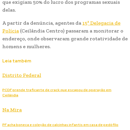
que exigiam 50% do lucro dos programas sexuais
delas.
A partir da denúncia, agentes da
15ª Delegacia de
Polícia
(Ceilândia Centro) passaram a monitorar o
endereço, onde observaram grande rotatividade de
homens e mulheres.
Leia também
Distrito Federal
PCDF prende traficante de crack que escapou de operação em
Ceilândia
Na Mira
PF acha boneca e coleção de calcinhas infantis em casa de pedófilo