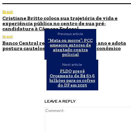
Brasil
Cristiane Britto coloca sua trajetória de vida e
experiência pública no centro de sua pré-
candidatura à Câmara Federal
Previous article
Brasil
“Mata ou morre”: PCC
Banco Central reduz Selic para 14% ao ano e adota
ameaçou autores de
postura cautelosa diante do cenário econômico
atentado contra
policial
Next article
PLDO prevê
Orçamento de R$ 63,6
bilhões para os cofres
do DF em 2025
LEAVE A REPLY