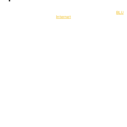
Music
© 2022 Jornal Brasília Notícias Todos os direitos reservados- by
BLU
Internet