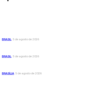
Contatos
Últimas postagens
Cristiane Britto coloca sua trajetória de vida e experiência
pública no centro de sua pré-candidatura à Câmara Federal
BRASIL
5 de agosto de 2026
Banco Central reduz Selic para 14% ao ano e adota postura
cautelosa diante do cenário econômico
BRASIL
5 de agosto de 2026
Praça do Relógio, em Taguatinga, receberá unidade móvel
de doação de sangue nesta quinta-feira
BRASÍLIA
5 de agosto de 2026
Popular
Cristiane Britto coloca sua trajetória de vida e experiência
pública no centro de sua pré-candidatura à Câmara Federal