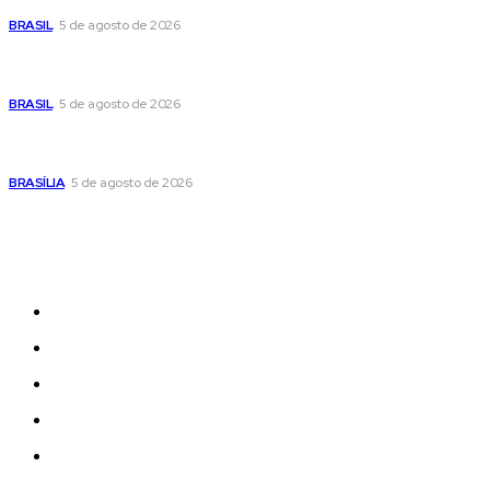
BRASIL
5 de agosto de 2026
Banco Central reduz Selic para 14% ao ano e adota postura
cautelosa diante do cenário econômico
BRASIL
5 de agosto de 2026
Praça do Relógio, em Taguatinga, receberá unidade móvel
de doação de sangue nesta quinta-feira
BRASÍLIA
5 de agosto de 2026
Sitemap
News
Women
Celebrity
Travel
Food