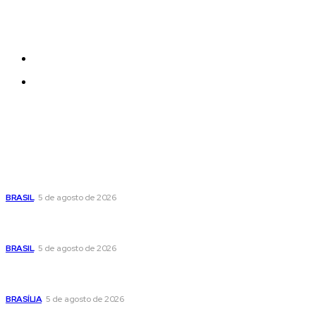
be added and moved around within any page
effortlessly with one click.
Quem Somos
Contatos
Últimas postagens
Cristiane Britto coloca sua trajetória de vida e experiência
pública no centro de sua pré-candidatura à Câmara Federal
BRASIL
5 de agosto de 2026
Banco Central reduz Selic para 14% ao ano e adota postura
cautelosa diante do cenário econômico
BRASIL
5 de agosto de 2026
Praça do Relógio, em Taguatinga, receberá unidade móvel
de doação de sangue nesta quinta-feira
BRASÍLIA
5 de agosto de 2026