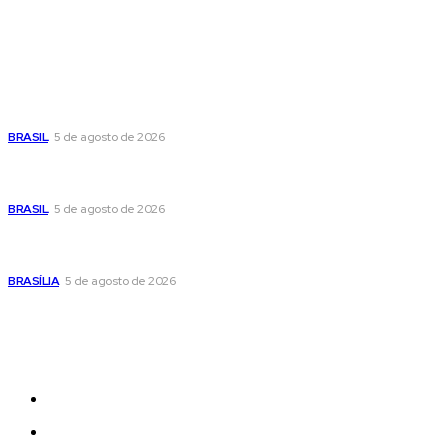
Popular
Cristiane Britto coloca sua trajetória de vida e experiência
pública no centro de sua pré-candidatura à Câmara Federal
BRASIL
5 de agosto de 2026
Banco Central reduz Selic para 14% ao ano e adota postura
cautelosa diante do cenário econômico
BRASIL
5 de agosto de 2026
Praça do Relógio, em Taguatinga, receberá unidade móvel
de doação de sangue nesta quinta-feira
BRASÍLIA
5 de agosto de 2026
Sitemap
News
Women