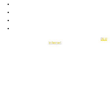
Celebrity
Travel
Food
Music
© 2022 Jornal Brasília Notícias Todos os direitos reservados- by
BLU
Internet