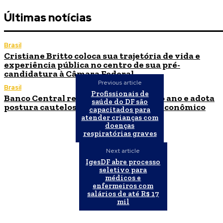
Últimas notícias
Brasil
Cristiane Britto coloca sua trajetória de vida e
experiência pública no centro de sua pré-
candidatura à Câmara Federal
Previous article
Brasil
Profissionais de
Banco Central reduz Selic para 14% ao ano e adota
saúde do DF são
postura cautelosa diante do cenário econômico
capacitados para
atender crianças com
doenças
respiratórias graves
Next article
IgesDF abre processo
seletivo para
médicos e
enfermeiros com
salários de até R$ 17
mil