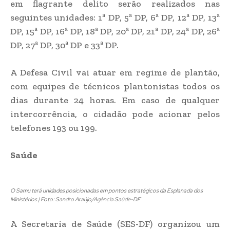
em flagrante delito serão realizados nas
seguintes unidades: 1ª DP, 5ª DP, 6ª DP, 12ª DP, 13ª
DP, 15ª DP, 16ª DP, 18ª DP, 20ª DP, 21ª DP, 24ª DP, 26ª
DP, 27ª DP, 30ª DP e 33ª DP.
A Defesa Civil vai atuar em regime de plantão,
com equipes de técnicos plantonistas todos os
dias durante 24 horas. Em caso de qualquer
intercorrência, o cidadão pode acionar pelos
telefones 193 ou 199.
Saúde
O Samu terá unidades posicionadas em pontos estratégicos da Esplanada dos
Ministérios | Foto: Sandro Araújo/Agência Saúde-DF
A Secretaria de Saúde (SES-DF) organizou um