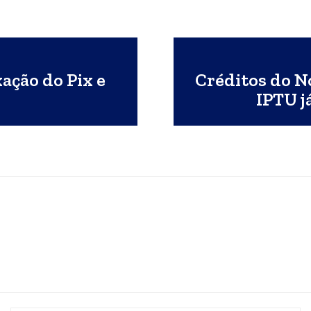
xação do Pix e
Créditos do No
IPTU j