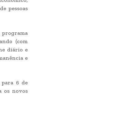
 Econômico,
 de pessoas
o programa
cando (com
he diário e
rmanência e
 para 6 de
a os novos