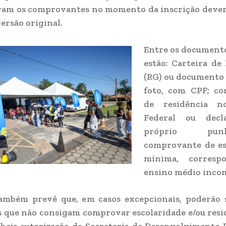
ram os comprovantes no momento da inscrição deverã
ersão original.
Entre os documento
estão: Carteira de
(RG) ou documento 
foto, com CPF; c
de residência no
Federal ou decl
próprio pu
comprovante de es
mínima, corresp
ensino médio inco
também prevê que, em casos excepcionais, poderão s
 que não consigam comprovar escolaridade e/ou resid