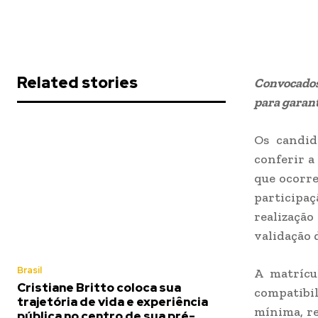
Related stories
Convocados
para garant
Os candid
conferir a
que ocorre
participa
realizaçã
validação 
Brasil
A matrícu
Cristiane Britto coloca sua
compatibil
trajetória de vida e experiência
mínima, re
pública no centro de sua pré-