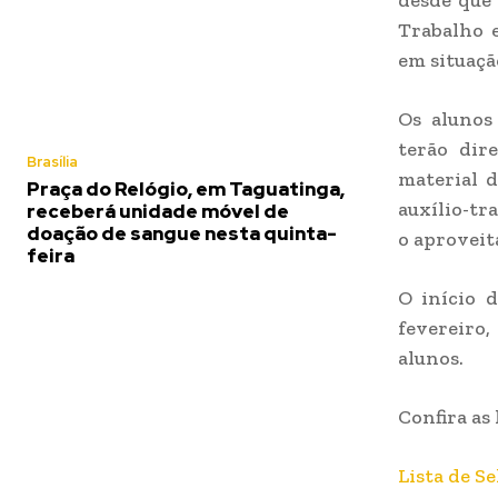
desde que 
Trabalho e
em situaçã
Os alunos
terão dir
Brasília
material d
Praça do Relógio, em Taguatinga,
auxílio-tr
receberá unidade móvel de
doação de sangue nesta quinta-
o aproveit
feira
O início 
fevereiro
alunos.
Confira as 
Lista de S