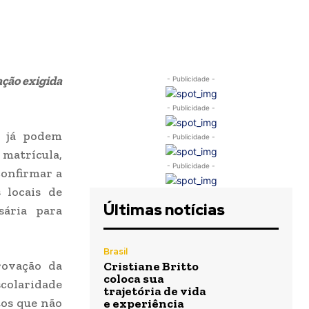
ção exigida
- Publicidade -
- Publicidade -
F já podem
- Publicidade -
 matrícula,
- Publicidade -
confirmar a
 locais de
Últimas notícias
sária para
Brasil
rovação da
Cristiane Britto
coloca sua
scolaridade
trajetória de vida
tos que não
e experiência