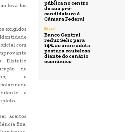
pública no centro
o levá-los
de sua pré-
candidatura à
Câmara Federal
s exigidos
Brasil
Banco Central
 Identidade
reduz Selic para
oficial com
14% ao ano e adota
postura cautelosa
omprovante
diante do cenário
 Distrito
econômico
aração de
nho; e
colaridade
ondente a
mpleto.
er aceitos
ência fixa,