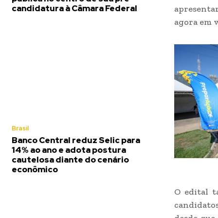
candidatura à Câmara Federal
apresenta
agora em v
Brasil
Banco Central reduz Selic para
14% ao ano e adota postura
cautelosa diante do cenário
econômico
O edital 
candidatos