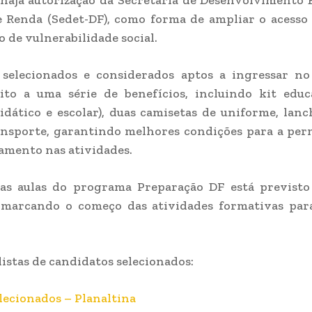
haja autorização da Secretaria de Desenvolvimento
 Renda (Sedet-DF), como forma de ampliar o acesso
o de vulnerabilidade social.
 selecionados e considerados aptos a ingressar n
eito a uma série de benefícios, incluindo kit edu
idático e escolar), duas camisetas de uniforme, lanc
ansporte, garantindo melhores condições para a pe
amento nas atividades.
das aulas do programa Preparação DF está previsto
, marcando o começo das atividades formativas par
listas de candidatos selecionados:
elecionados – Planaltina