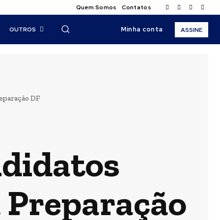
Quem Somos
Contatos
Minha conta
OUTROS
ASSINE
reparação DF
ndidatos
 Preparação