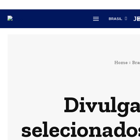
J
BRASIL
B
Home
Bra
Divulga
selecionado