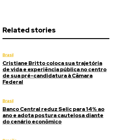
Related stories
Brasil
Cristiane Britto coloca sua trajetória
de vida e experiência pública no centro
de sua pré-candidatura à Câmara
Federal
Brasil
Banco Central reduz Selic para 14% ao
ano e adota postura cautelosa diante
do cenário econômico