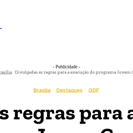
IL
BRASÍLIA
NOTICIAS
POLÍTICA
ECONOMIA
SA
N
- Publicidade -
rasília
Divulgadas as regras para a execução do programa Jovem
Brasília
Destaques
GDF
s regras para 