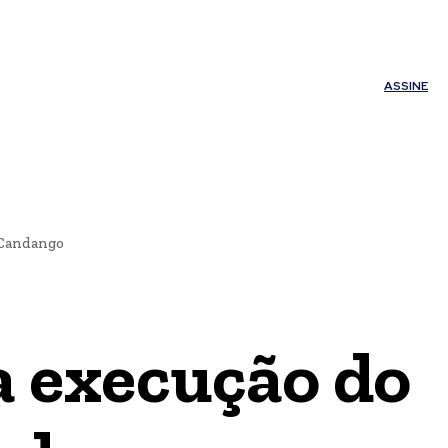
ÚDE
OUTROS
Minha conta
ASSINE
 Candango
a execução do