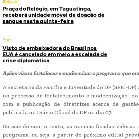
Brasília
Praça do Relógio, em Taguatinga,
receberá unidade móvel de doação de
sangue nesta quinta-feira
Brasil
Visto de embaixadora do Brasil nos
EUA é cancelado em meio a escalada de
crise diplomática
Ações visam fortalecer e modernizar o programa que em
A Secretaria da Família e Juventude do DF (SEFJ-DF
no processo de fortalecimento e modernização d
com a publicação de diretrizes acerca da gest
publicada no Diário Oficial do DF no dia 07.
De acordo com o texto, as normas fixadas valerão 
programa, ou seja, a partir do próximo edital prev