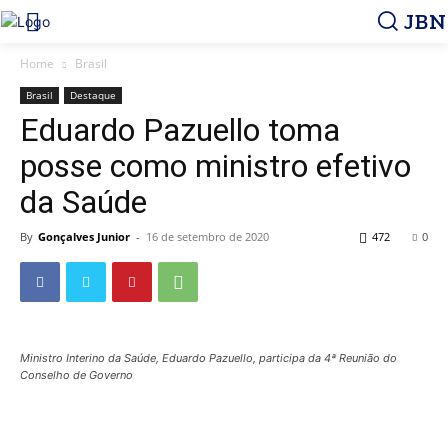
JBN
Home
Brasil
Brasil
Destaque
Eduardo Pazuello toma
posse como ministro efetivo
da Saúde
By
Gonçalves Junior
-
16 de setembro de 2020
472
0
Ministro Interino da Saúde, Eduardo Pazuello, participa da 4ª Reunião do
Conselho de Governo