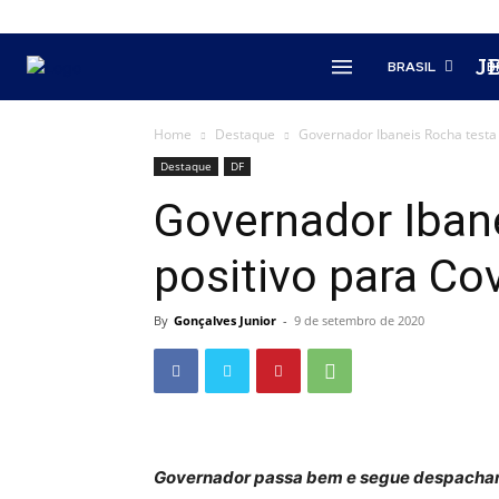
J
BRASIL
B
Home
Destaque
Governador Ibaneis Rocha testa 
Destaque
DF
Governador Iban
positivo para Co
By
Gonçalves Junior
-
9 de setembro de 2020
Governador passa bem e segue despacha