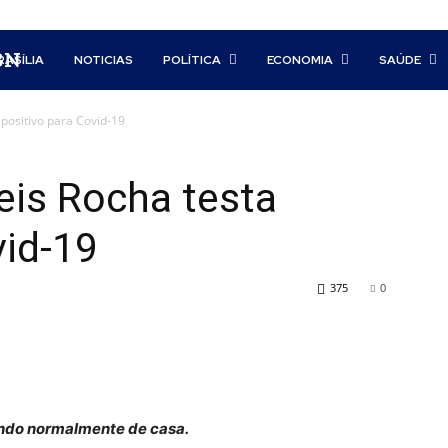
BN
RASÍLIA
NOTICIAS
POLÍTICA
ECONOMIA
SAÚDE
positivo para Covid-19
eis Rocha testa
vid-19
375
0
ndo normalmente de casa.