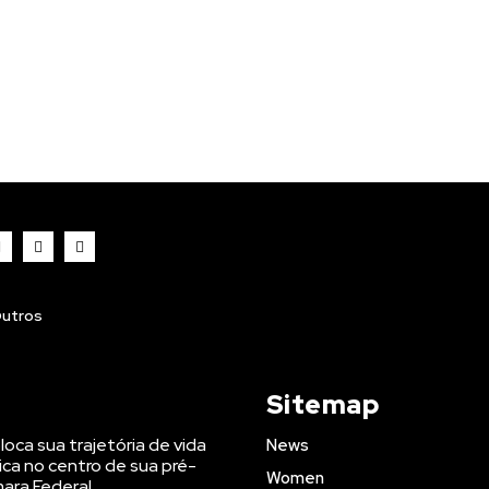
utros
Sitemap
oloca sua trajetória de vida
News
ica no centro de sua pré-
Women
ara Federal