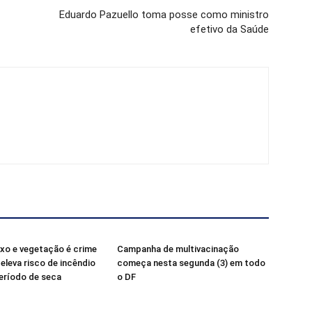
Eduardo Pazuello toma posse como ministro
efetivo da Saúde
ixo e vegetação é crime
Campanha de multivacinação
 eleva risco de incêndio
começa nesta segunda (3) em todo
eríodo de seca
o DF