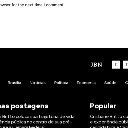
owser for the next time I comment.
JBN
Brasília
Noticias
Política
Economia
Saúde
O
mas postagens
Popular
e Britto coloca sua trajetória de vida
Cristiane Britto c
ência pública no centro de sua pré-
e experiência públ
tura à Câmara Federal
candidatura à Câm