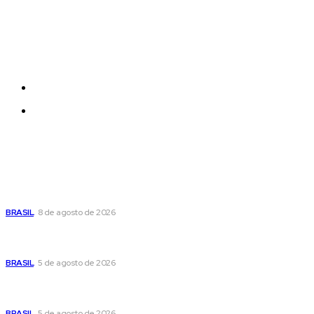
Each template in our ever growing studio library can
be added and moved around within any page
effortlessly with one click.
Quem Somos
Contatos
Últimas postagens
Seca no DF: hidratação é fundamental durante o período
BRASIL
8 de agosto de 2026
Cristiane Britto coloca sua trajetória de vida e experiência
pública no centro de sua pré-candidatura à Câmara Federal
BRASIL
5 de agosto de 2026
Banco Central reduz Selic para 14% ao ano e adota postura
cautelosa diante do cenário econômico
BRASIL
5 de agosto de 2026