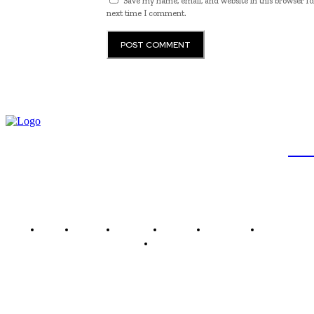
Save my name, email, and website in this browser fo
next time I comment.
JB
Brasil
Brasília
Noticias
Política
Economia
Saúde
Outros
Empresa