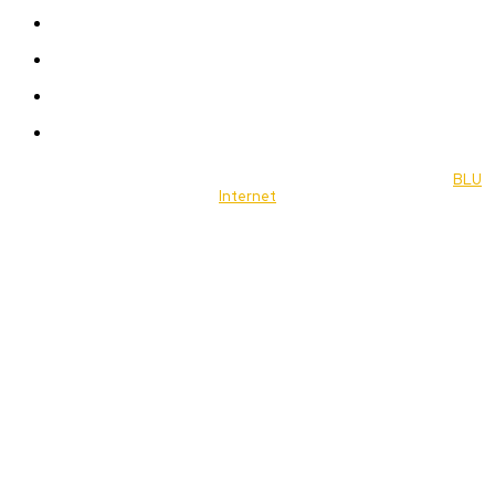
Celebrity
Travel
Food
Music
© 2022 Jornal Brasília Notícias Todos os direitos reservados- by
BLU
Internet