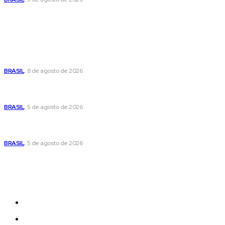
Popular
Seca no DF: hidratação é fundamental durante o período
BRASIL
8 de agosto de 2026
Cristiane Britto coloca sua trajetória de vida e experiência
pública no centro de sua pré-candidatura à Câmara Federal
BRASIL
5 de agosto de 2026
Banco Central reduz Selic para 14% ao ano e adota postura
cautelosa diante do cenário econômico
BRASIL
5 de agosto de 2026
Sitemap
News
Women