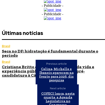
- Publicidade -
- Publicidade -
Últimas notícias
Brasil
Seca no DF: hidratação é fundamental durante o
período
Brasil
Previous article
Cristiane Britto coloca sua trajetória de vida e
Celina, Michelle e
experiência pública no centro de sua pré-
Ibaneis aparecem na
candidatura à Câmara Federal
frente para 2026, diz
pesquisa
Next article
COFECI lança, nesta
quarta, a Agenda
Legislativa no
Congresso