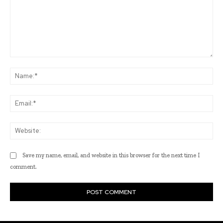
Comment:
Na
Ema
Web
Save my name, email, and website in this browser for the next time I
comment.