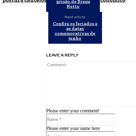
postura cautelosa diante do cenário econômico
prisão de Braga
Netto
Next article
Confira os feriados e
as datas
comemorativas de
junho
LEAVE A REPLY
Please enter your comment!
Name:*
Please enter your name here
Email:*