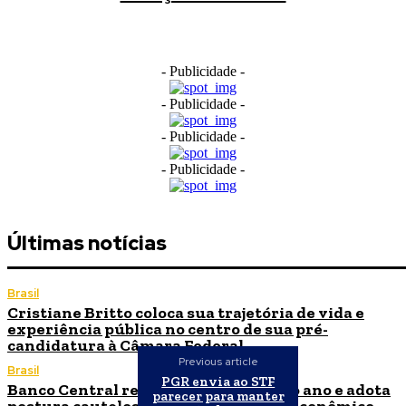
- Publicidade -
- Publicidade -
- Publicidade -
- Publicidade -
Últimas notícias
Brasil
Cristiane Britto coloca sua trajetória de vida e
experiência pública no centro de sua pré-
candidatura à Câmara Federal
Previous article
Brasil
PGR envia ao STF
Banco Central reduz Selic para 14% ao ano e adota
parecer para manter