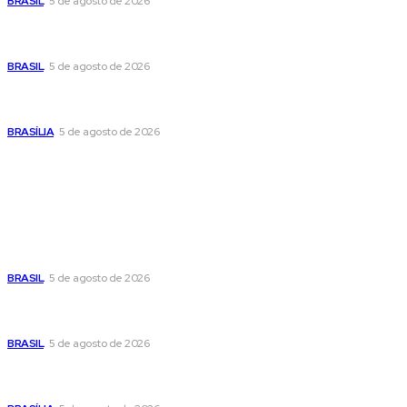
BRASIL
5 de agosto de 2026
Banco Central reduz Selic para 14% ao ano e adota postura
cautelosa diante do cenário econômico
BRASIL
5 de agosto de 2026
Praça do Relógio, em Taguatinga, receberá unidade móvel
de doação de sangue nesta quinta-feira
BRASÍLIA
5 de agosto de 2026
Popular
Cristiane Britto coloca sua trajetória de vida e experiência
pública no centro de sua pré-candidatura à Câmara Federal
BRASIL
5 de agosto de 2026
Banco Central reduz Selic para 14% ao ano e adota postura
cautelosa diante do cenário econômico
BRASIL
5 de agosto de 2026
Praça do Relógio, em Taguatinga, receberá unidade móvel
de doação de sangue nesta quinta-feira