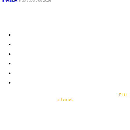
BRASÍLIA
5 de agosto de 2026
Sitemap
News
Women
Celebrity
Travel
Food
Music
© 2022 Jornal Brasília Notícias Todos os direitos reservados- by
BLU
Internet