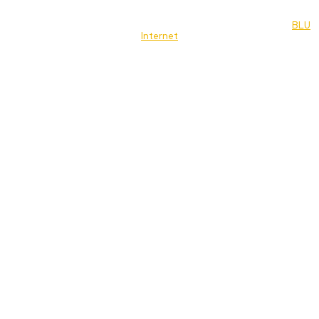
© 2022 Jornal Brasília Notícias Todos os direitos reservados- by
BLU
Internet