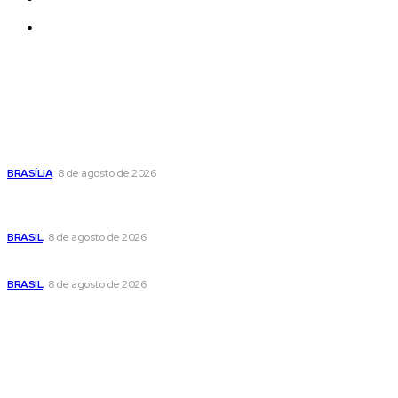
Contatos
Últimas postagens
Confira a programação cultural e turística do DF para este
fim de semana
BRASÍLIA
8 de agosto de 2026
Em nova reviravolta, Cleitinho anuncia que disputará o
governo de Minas Gerais
BRASIL
8 de agosto de 2026
Seca no DF: hidratação é fundamental durante o período
BRASIL
8 de agosto de 2026
Popular
Confira a programação cultural e turística do DF para este