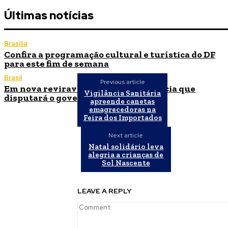
Últimas notícias
Brasília
Confira a programação cultural e turística do DF
para este fim de semana
Brasil
Previous article
Em nova reviravolta, Cleitinho anuncia que
Vigilância Sanitária
disputará o governo de Minas Gerais
apreende canetas
emagrecedoras na
Feira dos Importados
Next article
Natal solidário leva
alegria a crianças de
Sol Nascente
LEAVE A REPLY