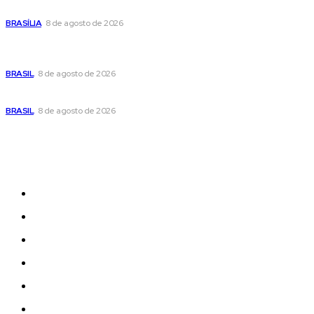
fim de semana
BRASÍLIA
8 de agosto de 2026
Em nova reviravolta, Cleitinho anuncia que disputará o
governo de Minas Gerais
BRASIL
8 de agosto de 2026
Seca no DF: hidratação é fundamental durante o período
BRASIL
8 de agosto de 2026
Sitemap
News
Women
Celebrity
Travel
Food
Music