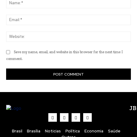
Na
Ema
Web
Save my name, email, and website in this browser for the next time I
comment.
J
Brasil
Brasília
Noticias
Política
Economia
Saúde