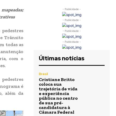
 mapeadas;
- Publicidade -
rativas
- Publicidade -
e pedestres
- Publicidade -
de Trânsito
- Publicidade -
em todas as
 manutenção
Últimas notícias
ria, com o
es.
Brasil
 pedestres
Cristiane Britto
coloca sua
onograma é
trajetória de vida
o, além da
e experiência
pública no centro
de sua pré-
candidatura à
Câmara Federal