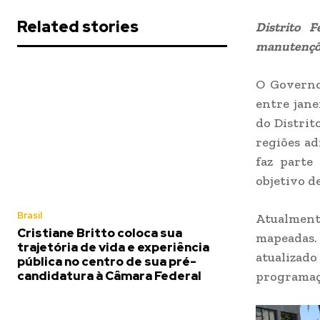
Related stories
Distrito 
manutençõe
O Governo 
entre jane
do Distrit
regiões ad
faz parte
objetivo d
Brasil
Atualment
Cristiane Britto coloca sua
mapeadas.
trajetória de vida e experiência
atualizad
pública no centro de sua pré-
candidatura à Câmara Federal
programaçã