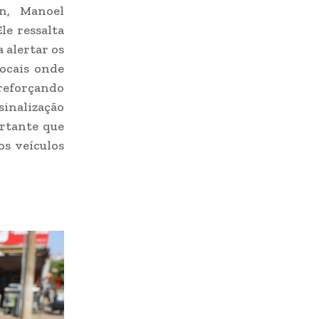
n, Manoel
le ressalta
 alertar os
locais onde
 reforçando
sinalização
ortante que
os veículos