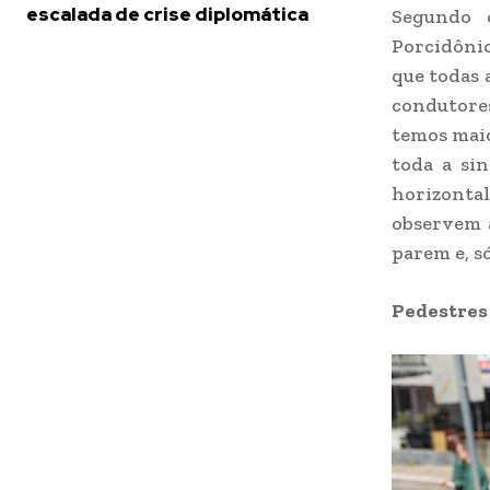
escalada de crise diplomática
Segundo 
Porcidônio
que todas 
condutores
temos maio
toda a sin
horizontal
observem a
parem e, só
Pedestre