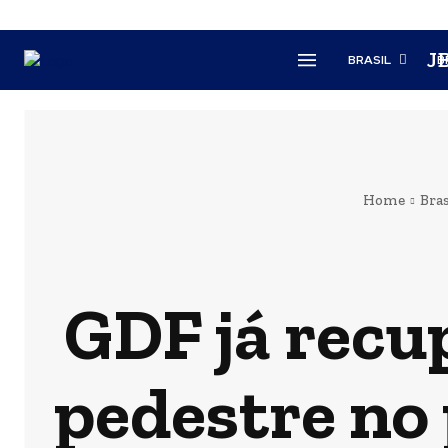
J
BRASIL
B
Home
Bras
GDF já recup
pedestre no