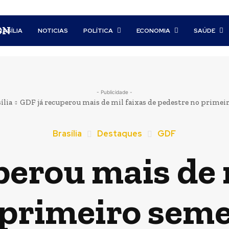
BN
RASÍLIA
NOTICIAS
POLÍTICA
ECONOMIA
SAÚDE
- Publicidade -
ília
GDF já recuperou mais de mil faixas de pedestre no primeir
Brasília
Destaques
GDF
erou mais de m
 primeiro seme